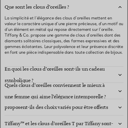
Que sont les clous d’oreilles ?
La simplicité et l’élégance des clous d’oreilles mettent en
valeur le caractère unique d’une pierre précieuse, d’un motif ou
d’un élément en métal qui repose directement sur l’oreille.
Tiffany & Co. propose une gamme de clous d’oreilles dont des
diamants solitaires classiques, des formes expressives et des
gemmes éclatantes. Leur polyvalence et leur présence discrète
en font une pièce indispensable dans toute collection de bijoux.
En quoi les clous d’oreilles sont-ils un cadeau
symbolique ?
Quels clous d’oreilles conviennent le mieux à
Les clous d’oreilles Tiffany & Co. ornés de pierres
une femme qui aime l’élégance intemporelle ?
proposent-ils des choix variés pour être offerts
En quoi les clous d’oreilles cœur Return to
en cadeau ?
Tiffany™ et les clous d’oreilles T par Tiffany sont-