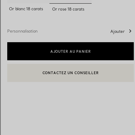
sélectionnés
Or blanc 18 carats
Or rose 18 carats
Alliances pour femme
Alliances pour hommes
Personnalisation
Ajouter
Prenez
rendez-vous
avec un 
AJOUTER AU PANIER
BOOK AN APPOINTMENT
CONTACTER UN CONSEILLER CLIENT OU PRENDRE RENDEZ-