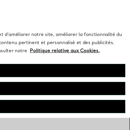
s et exclusivités de la Maison.
Contactez-nous
Connectez-vous
t d’améliorer notre site, améliorer la fonctionnalité du
 contenu pertinent et personnalisé et des publicités.
nsulter notre
Politique relative aux Cookies.