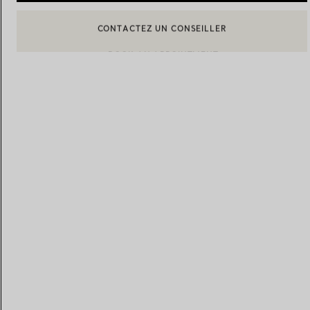
BOOK AN APPOINTMENT
CONTACTER UN CONSEILLER CLIENT OU PRENDRE RENDEZ-
Alliances pour femme
Alliances pour hommes
Prenez
rendez-vous
avec un 