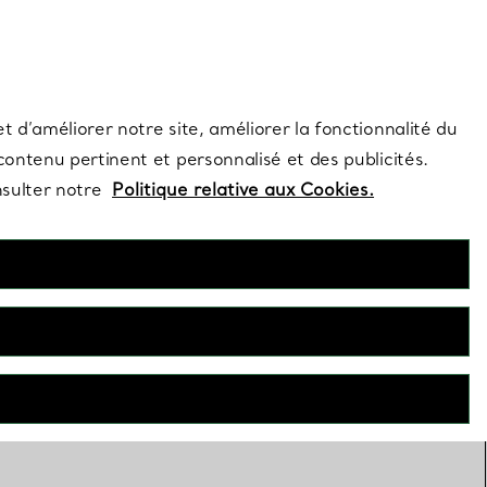
s et exclusivités de la Maison.
Contactez-nous
Connectez-vous
t d’améliorer notre site, améliorer la fonctionnalité du
 contenu pertinent et personnalisé et des publicités.
nsulter notre
Politique relative aux Cookies.