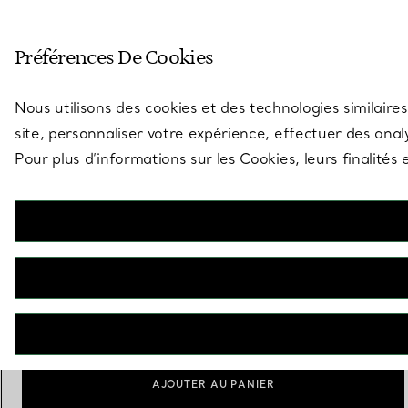
Entrez dans l’univers de Tiff
Préférences De Cookies
Aller à la page des boutiques
Nous utilisons des cookies et des technologies similaires
site, personnaliser votre expérience, effectuer des analy
Pour plus d’informations sur les Cookies, leurs finalité
Atlas®
Montre 29 mm en acier inoxydable
€ 4.350
Personnalisation
Ajouter
AJOUTER AU PANIER