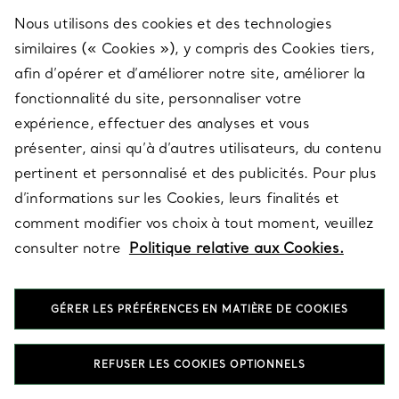
Nous utilisons des cookies et des technologies
SERVICES
similaires (« Cookies »), y compris des Cookies tiers,
afin d’opérer et d’améliorer notre site, améliorer la
fonctionnalité du site, personnaliser votre
À PROPOS
expérience, effectuer des analyses et vous
présenter, ainsi qu’à d’autres utilisateurs, du contenu
pertinent et personnalisé et des publicités. Pour plus
QUESTIONS LÉGALES
d’informations sur les Cookies, leurs finalités et
comment modifier vos choix à tout moment, veuillez
consulter notre
Politique relative aux Cookies.
SUIVEZ-NOUS
GÉRER LES PRÉFÉRENCES EN MATIÈRE DE COOKIES
Changer de région :
REFUSER LES COOKIES OPTIONNELS
T&Co. 2026