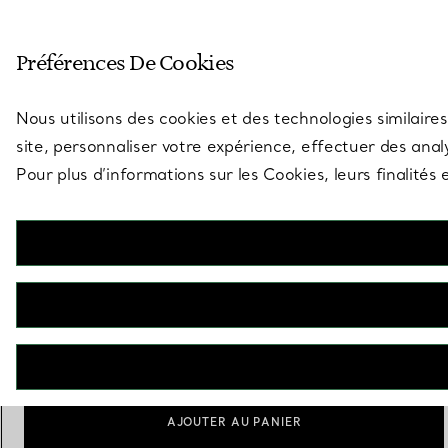
Entrez dans l’univers de Tiff
Préférences De Cookies
Aller à la page des boutiques
Nous utilisons des cookies et des technologies similaires
site, personnaliser votre expérience, effectuer des analy
Pour plus d’informations sur les Cookies, leurs finalité
Union Square
Montre 30 mm en acier inoxydable avec cadran blanc
€ 5.500
Personnalisation
Ajouter
AJOUTER AU PANIER