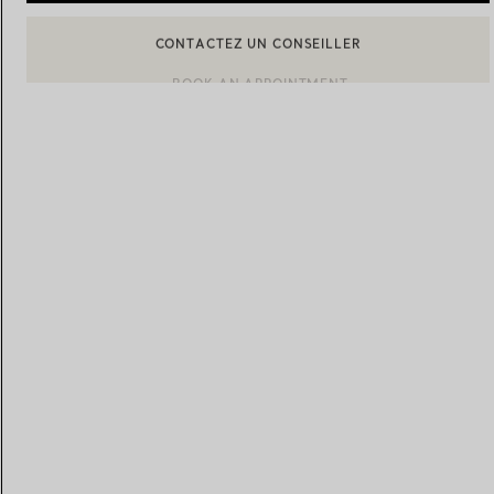
BOOK AN APPOINTMENT
CONTACTER UN CONSEILLER CLIENT OU PRENDRE RENDEZ-
Alliances pour femme
Alliances pour hommes
Prenez
rendez-vous
avec un 