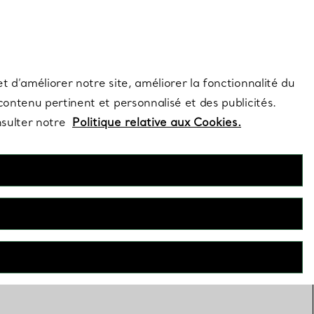
s et exclusivités de la Maison.
Contactez-nous
Connectez-vous
t d’améliorer notre site, améliorer la fonctionnalité du
 contenu pertinent et personnalisé et des publicités.
nsulter notre
Politique relative aux Cookies.