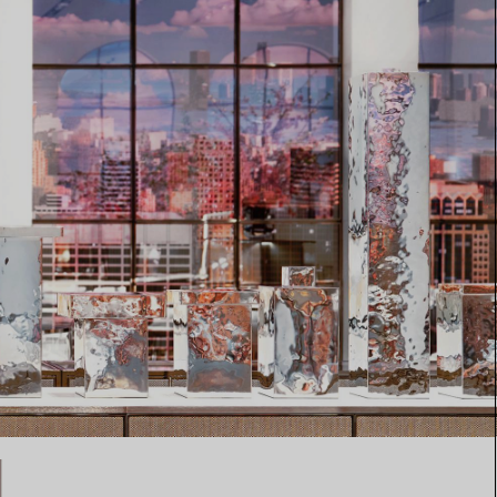
Elsa Peretti®
Comment assortir alliance et
bague de fiançailles