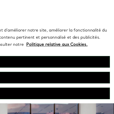
s et exclusivités de la Maison.
Contactez-nous
Connectez-vo
t d’améliorer notre site, améliorer la fonctionnalité du
 contenu pertinent et personnalisé et des publicités.
nsulter notre
Politique relative aux Cookies.