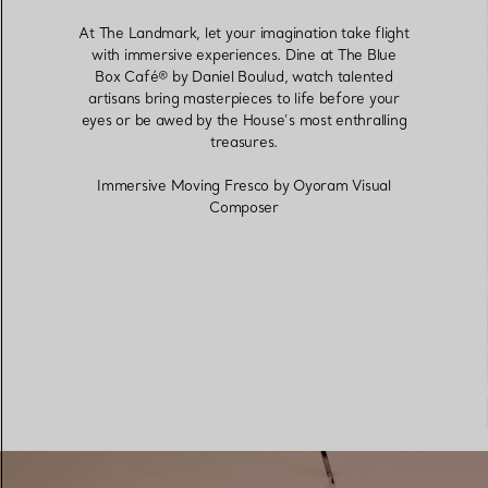
At The Landmark, let your imagination take flight
with immersive experiences. Dine at The Blue
Alliances pour femme
Alliances pour hommes
Box Café® by Daniel Boulud, watch talented
artisans bring masterpieces to life before your
eyes or be awed by the House’s most enthralling
treasures.
Prenez
rendez-vous
avec un 
Immersive Moving Fresco by Oyoram Visual
Composer