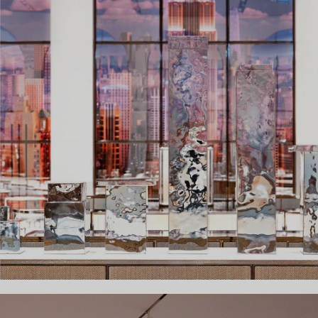
Bagues pour couples
Bagues Eternité
expert en diamants Tiffany.