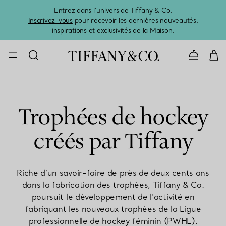
Entrez dans l’univers de Tiffany & Co.
L’été 
Inscrivez-vous
pour recevoir les dernières nouveautés,
inspirations et exclusivités de la Maison.
Contacte
Trophées de hockey
créés par Tiffany
Riche d’un savoir-faire de près de deux cents ans
dans la fabrication des trophées, Tiffany & Co.
poursuit le développement de l’activité en
fabriquant les nouveaux trophées de la Ligue
professionnelle de hockey féminin (PWHL).