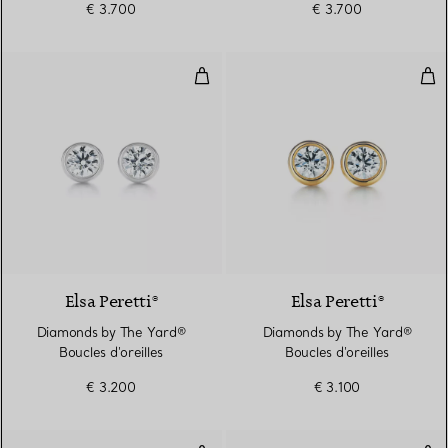
€ 3.700
€ 3.700
Diamonds by The Yard® Boucles d
Dia
Elsa Peretti®
Elsa Peretti®
Diamonds by The Yard®
Diamonds by The Yard®
Boucles d'oreilles
Boucles d'oreilles
€ 3.200
€ 3.100