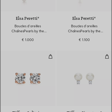
Elsa Peretti®
Elsa Peretti®
Boucles d’oreilles
Boucles d’oreilles
ChaînesPearls by the
ChaînesPearls by the
Yard™
Yard™
€ 1.000
€ 1.100
Clous d’oreilles ornés d’un diama
Bouc
2 Matériaux