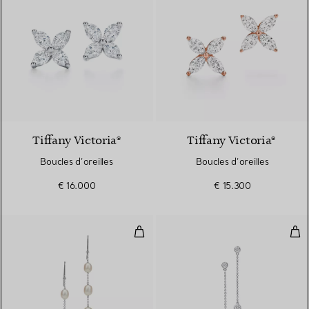
2 Matériaux
Tiffany Victoria®
Tiffany Victoria®
Boucles d’oreilles
Boucles d’oreilles
€ 16.000
€ 15.300
Boucles d’oreilles ChaînesPearls
Dia