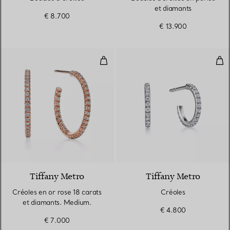
et diamants
€ 8.700
€ 13.900
Créoles en or rose 18 carats et 
Cré
2 Matériaux
Tiffany Metro
Tiffany Metro
Créoles en or rose 18 carats
Créoles
et diamants. Medium.
€ 4.800
€ 7.000