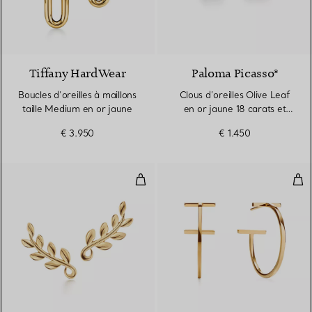
2 Matériaux
Tiffany HardWear
Paloma Picasso®
Boucles d’oreilles à maillons
Clous d’oreilles Olive Leaf
taille Medium en or jaune
en or jaune 18 carats et
perles
€ 3.950
€ 1.450
Boucles d’oreilles montantes Oli
Bouc
2 Matériaux