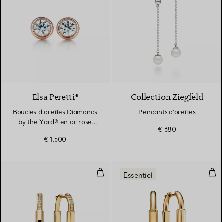
2 Matériaux
Elsa Peretti®
Collection Ziegfeld
Boucles d’oreilles Diamonds
Pendants d'oreilles
by the Yard® en or rose
€ 680
18 carats
€ 1.600
Boucles d’oreilles en or jaune 18 
Bouc
Essentiel