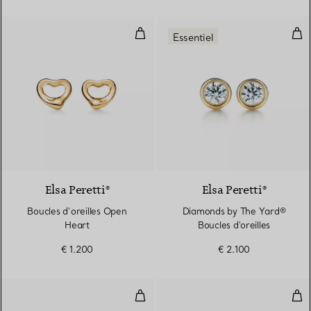
Boucles d’oreilles Open Heart
Dia
Essentiel
2 Matériaux
Elsa Peretti®
Elsa Peretti®
Boucles d’oreilles Open
Diamonds by The Yard®
Heart
Boucles d'oreilles
€ 1.200
€ 2.100
Boucles d’oreilles
Bouc