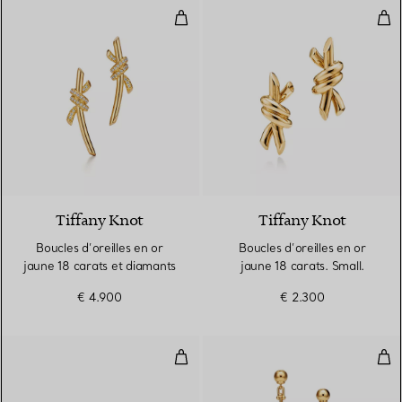
Boucles d’oreilles en or jaune 18
Bouc
4 Matériaux
Tiffany Knot
Tiffany Knot
Boucles d’oreilles en or
Boucles d’oreilles en or
jaune 18 carats et diamants
jaune 18 carats. Small.
€ 4.900
€ 2.300
Boucles d’oreilles
Pend