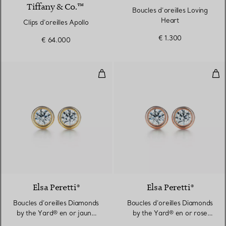
Tiffany & Co.™
Boucles d’oreilles Loving
Heart
Clips d’oreilles Apollo
€ 1.300
€ 64.000
Boucles d’oreilles Diamonds by t
Bou
2 Matériaux
Elsa Peretti®
Elsa Peretti®
Boucles d’oreilles Diamonds
Boucles d’oreilles Diamonds
by the Yard® en or jaune
by the Yard® en or rose
18 carats
18 carats