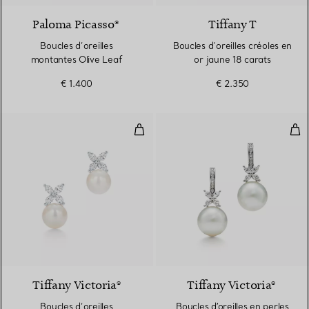
Paloma Picasso®
Tiffany T
Boucles d’oreilles
Boucles d’oreilles créoles en
montantes Olive Leaf
or jaune 18 carats
€ 1.400
€ 2.350
Boucles d’oreilles
Bouc
Tiffany Victoria®
Tiffany Victoria®
Boucles d’oreilles
Boucles d′oreilles en perles