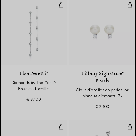
Diamonds by The Yard® Boucles d
Clou
Elsa Peretti®
Tiffany Signature®
Pearls
Diamonds by The Yard®
Boucles d'oreilles
Clous d’oreilles en perles, or
blanc et diamants. 7-
€ 8.100
7,5 mm.
€ 2.100
Boucles d’oreilles Diamonds by t
Pend