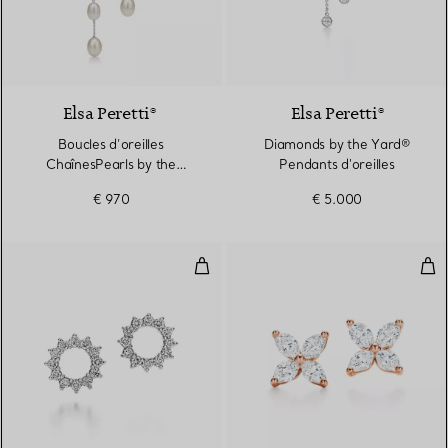
Elsa Peretti®
Elsa Peretti®
Boucles d’oreilles
Diamonds by the Yard®
ChaînesPearls by the
Pendants d'oreilles
Yard™
€ 970
€ 5.000
Boucles d’oreilles Open Circle
Bouc