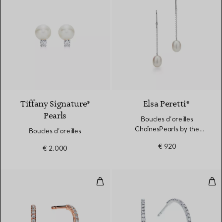
2 Couleurs
Tiffany Signature®
Elsa Peretti®
Pearls
Boucles d’oreilles
ChaînesPearls by the
Boucles d’oreilles
Yard™
€ 920
€ 2.000
Créoles en or rose 18 carats et d
Cré