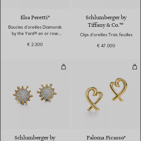
2 Matériaux
Elsa Peretti®
Schlumberger by
Tiffany & Co.™
Boucles d’oreilles Diamonds
by the Yard® en or rose
Clips d’oreilles Trois feuilles
18 carats
€ 2.300
€ 47.000
Clips d’oreilles Apollo
Bouc
Schlumberger by
Paloma Picasso®