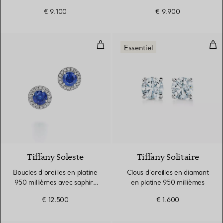
marines et diamants
€ 9.100
€ 9.900
Boucles d’oreilles en platine 950
Clou
Essentiel
2 gemstones
Tiffany Soleste
Tiffany Solitaire
Boucles d’oreilles en platine
Clous d’oreilles en diamant
950 millièmes avec saphirs
en platine 950 millièmes
et diamants
€ 12.500
€ 1.600