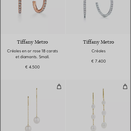
2 Matériaux
Tiffany Metro
Tiffany Metro
Créoles en or rose 18 carats
Créoles
et diamants. Small.
€ 7.400
€ 4.500
Boucles d’oreilles ChaînesPearls
Bou