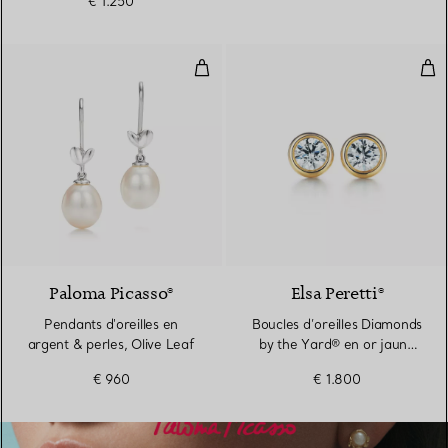
€ 1.250
Pendants d'oreilles en argent & p
Bou
Paloma Picasso®
Elsa Peretti®
Pendants d'oreilles en
Boucles d’oreilles Diamonds
argent & perles, Olive Leaf
by the Yard® en or jaune
18 carats
€ 960
€ 1.800