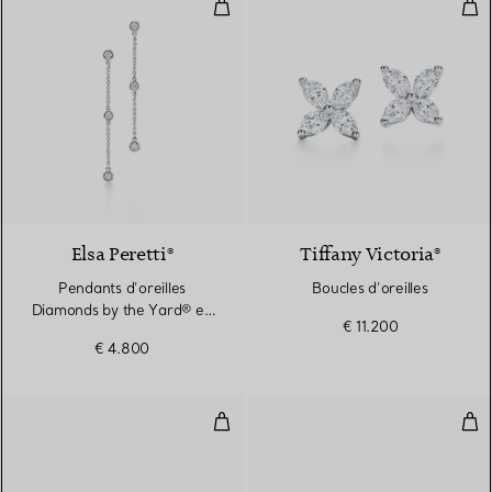
Pendants d’oreilles Diamonds by 
Bouc
Elsa Peretti®
Tiffany Victoria®
Pendants d’oreilles
Boucles d’oreilles
Diamonds by the Yard® en
€ 11.200
platine 950 millièmes
€ 4.800
Clous d’oreilles en diamants, pla
Bouc