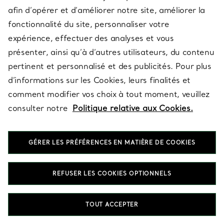
afin d’opérer et d’améliorer notre site, améliorer la
fonctionnalité du site, personnaliser votre
expérience, effectuer des analyses et vous
Foire aux questions
présenter, ainsi qu’à d’autres utilisateurs, du contenu
pertinent et personnalisé et des publicités. Pour plus
d’informations sur les Cookies, leurs finalités et
Quelles boucles d’oreilles conviennent le mieux à
comment modifier vos choix à tout moment, veuillez
une mariée ?
consulter notre
Politique relative aux Cookies.
Les boucles d’oreilles de mariée doivent illuminer le visage et
sublimer la robe avec des proportions équilibrées. Les boucles
d’oreilles en diamant Tiffany Victoria® apportent un éclat
précis, tandis que les boucles d’oreilles en perles de la
GÉRER LES PRÉFÉRENCES EN MATIÈRE DE COOKIES
collection Ziegfeld offrent une touche de lumière tout en
douceur. Les créations Elsa Peretti® ajoutent une simplicité
sculpturale, avec des diamants en serti clos au style moderne
REFUSER LES COOKIES OPTIONNELS
et épuré. Choisissez une silhouette qui restera confortable tout
au long de la cérémonie et élégante sur les photos.
TOUT ACCEPTER
Comment choisir ses boucles d’oreilles de mariée