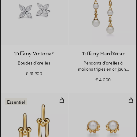
Tiffany Victoria®
Tiffany HardWear
Boucles d’oreilles
Pendants d’oreilles à
maillons triples en or jaune
€ 31.900
18 carats et perles d’eau
€ 4.000
douce
Boucles d’oreilles à maillons tail
Clou
Essentiel