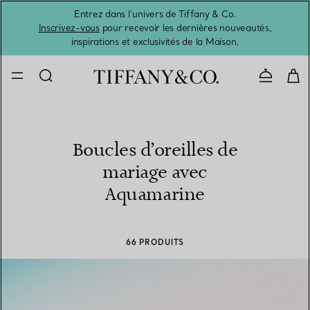
Entrez dans l’univers de Tiffany & Co.
L’été 
Inscrivez-vous
pour recevoir les dernières nouveautés,
inspirations et exclusivités de la Maison.
Contacte
Boucles d’oreilles de
mariage avec
Aquamarine
66 PRODUITS