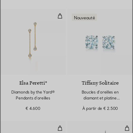
Diamonds by the Yard® Pendants 
Nouveauté
Elsa Peretti®
Tiffany Solitaire
Diamonds by the Yard®
Boucles d’oreilles en
Pendants d'oreilles
diamant et platine
950 millièmes
€ 4.600
À partir de
€ 2.500
Boucles d’oreilles
Bou