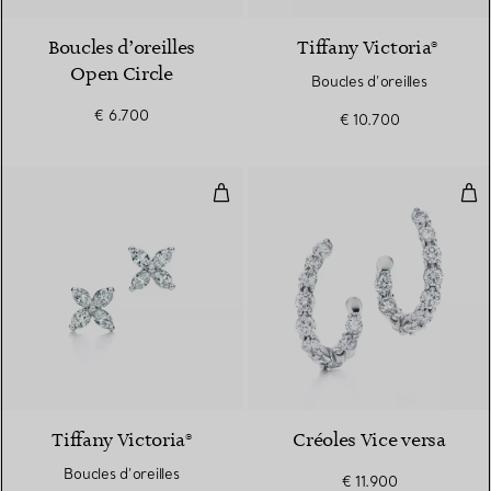
Boucles d’oreilles
Tiffany Victoria®
Open Circle
Boucles d’oreilles
€ 6.700
€ 10.700
Boucles d’oreilles
Cré
2 Matériaux
Tiffany Victoria®
Créoles Vice versa
Boucles d’oreilles
€ 11.900