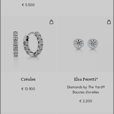
€ 5.500
Créoles
Dia
Créoles
Elsa Peretti®
Diamonds by The Yard®
€ 13.900
Boucles d'oreilles
€ 2.200