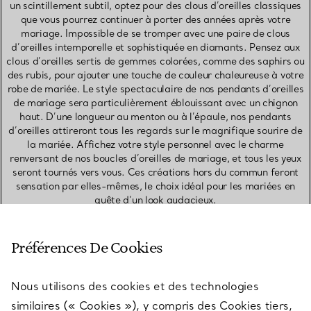
un scintillement subtil, optez pour des clous d’oreilles classiques
que vous pourrez continuer à porter des années après votre
mariage. Impossible de se tromper avec une paire de clous
d’oreilles intemporelle et sophistiquée en diamants. Pensez aux
clous d’oreilles sertis de gemmes colorées, comme des saphirs ou
des rubis, pour ajouter une touche de couleur chaleureuse à votre
robe de mariée. Le style spectaculaire de nos pendants d’oreilles
de mariage sera particulièrement éblouissant avec un chignon
haut. D’une longueur au menton ou à l’épaule, nos pendants
d’oreilles attireront tous les regards sur le magnifique sourire de
la mariée. Affichez votre style personnel avec le charme
renversant de nos boucles d’oreilles de mariage, et tous les yeux
seront tournés vers vous. Ces créations hors du commun feront
sensation par elles-mêmes, le choix idéal pour les mariées en
quête d’un look audacieux.
Préférences De Cookies
BIJOUX DE MARIAGE
PENDANTS D’OREILLES
CRÉOLES
Nous utilisons des cookies et des technologies
BOUCLES D’OREILLES AUDACIEUSES
CLOUS D’OREILLES
similaires (« Cookies »), y compris des Cookies tiers,