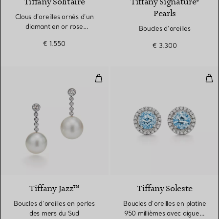
Tiffany Solitaire
Tiffany Signature®
Pearls
Clous d’oreilles ornés d’un
diamant en or rose
Boucles d’oreilles
18 carats
€ 1.550
€ 3.300
Boucles d’oreilles en perles des 
Bou
Tiffany Jazz™
Tiffany Soleste
Boucles d’oreilles en perles
Boucles d’oreilles en platine
des mers du Sud
950 millièmes avec aigues-