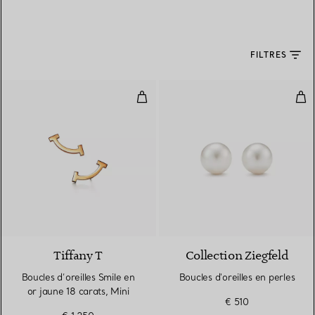
FILTRES
Boucles d’oreilles Smile en or jau
Bouc
3 Matériaux
Tiffany T
Collection Ziegfeld
Boucles d’oreilles Smile en
Boucles d'oreilles en perles
or jaune 18 carats, Mini
€ 510