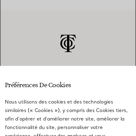
SERVICE CLIENT
Préférences De Cookies
Nous utilisons des cookies et des technologies
SERVICES
similaires (« Cookies »), y compris des Cookies tiers,
afin d’opérer et d’améliorer notre site, améliorer la
fonctionnalité du site, personnaliser votre
À PROPOS
expérience, effectuer des analyses et vous