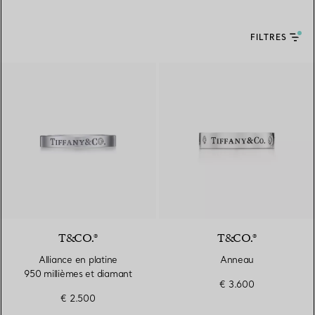
FILTRES
T&CO.®
T&CO.®
Alliance en platine
Anneau
950 millièmes et diamant
€ 3.600
€ 2.500