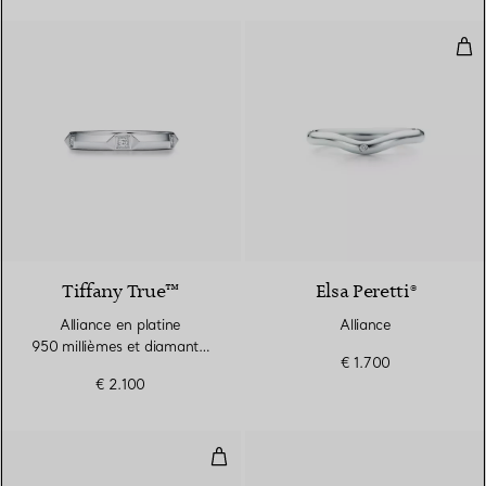
Alli
2 Matériaux
Tiffany True™
Elsa Peretti®
Alliance en platine
Alliance
950 millièmes et diamants.
€ 1.700
Largeur
€ 2.100
Anneau