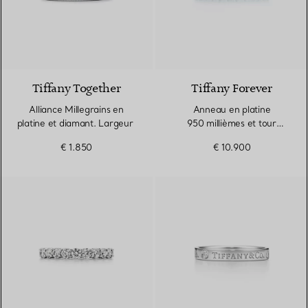
Tiffany Together
Tiffany Forever
Alliance Millegrains en
Anneau en platine
platine et diamant. Largeur
950 millièmes et tour
complet de diamants.
€ 1.850
€ 10.900
Largeur