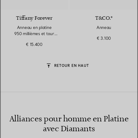
Tiffany Forever
T&CO.®
Anneau en platine
Anneau
950 millièmes et tour
€ 3.100
complet de diamants.
€ 15.400
Largeur
RETOUR EN HAUT
Alliances pour homme en Platine
avec Diamants