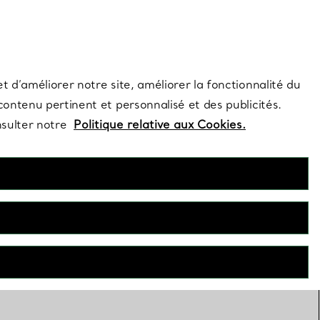
s et exclusivités de la Maison.
Contactez-nous
Connectez-vous
t d’améliorer notre site, améliorer la fonctionnalité du
 contenu pertinent et personnalisé et des publicités.
nsulter notre
Politique relative aux Cookies.