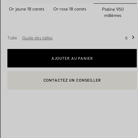
sélection
Or jaune 18 carats
Or rose 18 carats
Platine 950
millièmes
Alliances pour femme
Alliances pour hommes
Taille
Guide des tailles
6
Prenez
rendez-vous
avec un 
AJOUTER AU PANIER
CONTACTEZ UN CONSEILLER
CONTACTER UN CONSEILLER CLIENT OU PRENDRE RENDEZ-
BOOK AN APPOINTMENT