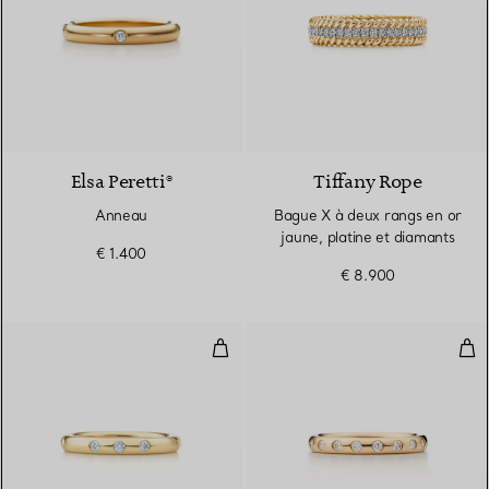
Elsa Peretti®
Tiffany Rope
Anneau
Bague X à deux rangs en or
jaune, platine et diamants
€ 1.400
€ 8.900
Anneau à superposer
Ann