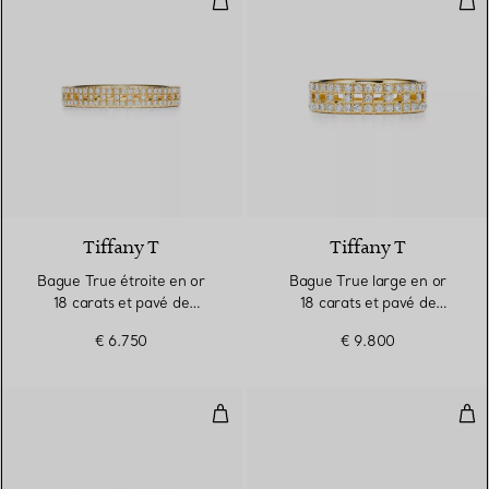
3 Matériaux
Tiffany T
Tiffany T
Bague True étroite en or
Bague True large en or
18 carats et pavé de
18 carats et pavé de
diamants
diamants
€ 6.750
€ 9.800
Bague en or jaune, platine et di
Alli