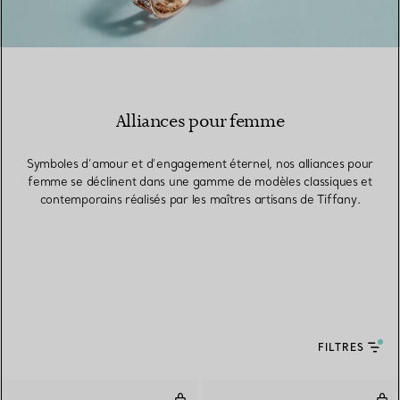
Alliances pour femme
Symboles d’amour et d’engagement éternel, nos alliances pour
femme se déclinent dans une gamme de modèles classiques et
contemporains réalisés par les maîtres artisans de Tiffany.
FILTRES
Bague True étroite en or 18 cara
Bag