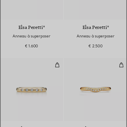
Elsa Peretti®
Elsa Peretti®
Anneau à superposer
Anneau à superposer
€ 1.600
€ 2.500
Anneau à superposer
Alli