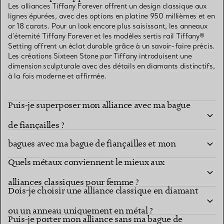
Les alliances Tiffany Forever offrent un design classique aux
lignes épurées, avec des options en platine 950 millièmes et en
or 18 carats. Pour un look encore plus saisissant, les anneaux
d’éternité Tiffany Forever et les modèles sertis rail Tiffany®
Setting offrent un éclat durable grâce à un savoir-faire précis.
Les créations Sixteen Stone par Tiffany introduisent une
dimension sculpturale avec des détails en diamants distinctifs,
à la fois moderne et affirmée.
Puis-je superposer mon alliance avec ma bague
Comment puis-je créer une superposition de
de fiançailles ?
bagues avec ma bague de fiançailles et mon
Quels métaux conviennent le mieux aux
alliance ?
alliances classiques pour femme ?
Dois-je choisir une alliance classique en diamant
ou un anneau uniquement en métal ?
Puis-je porter mon alliance sans ma bague de