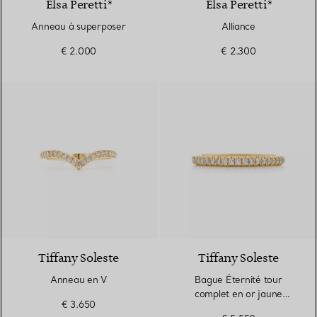
Elsa Peretti®
Elsa Peretti®
Anneau à superposer
Alliance
€ 2.000
€ 2.300
3 Matériaux
Tiffany Soleste
Tiffany Soleste
Anneau en V
Bague Éternité tour
complet en or jaune
€ 3.650
18 carats et diamants