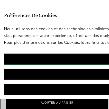
Entrez dans l’univers de Tiff
Préférences De Cookies
Aller à la page des boutiques
Nous utilisons des cookies et des technologies similaires
site, personnaliser votre expérience, effectuer des analy
Pour plus d’informations sur les Cookies, leurs finalité
Elsa Peretti®
Cuiller pour bébé Padova
€ 200
Personnalisation
Ajouter
AJOUTER AU PANIER