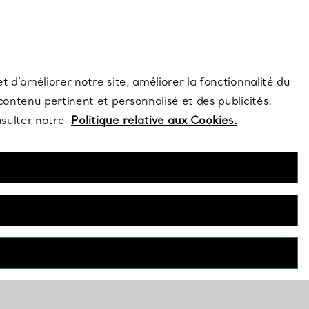
s et exclusivités de la Maison.
Contactez-nous
Connectez-vous
t d’améliorer notre site, améliorer la fonctionnalité du
 contenu pertinent et personnalisé et des publicités.
nsulter notre
Politique relative aux Cookies.