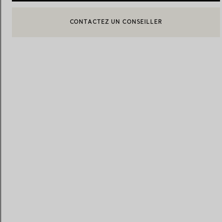
BOOK AN APPOINTMENT
CONTACTER UN CONSEILLER CLIENT OU PRENDRE RENDEZ-
Alliances pour femme
Alliances pour hommes
Prenez
rendez-vous
avec un 