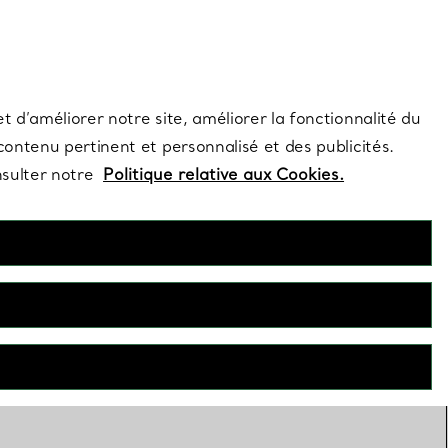
s et exclusivités de la Maison.
Contactez-nous
Connectez-vous
t d’améliorer notre site, améliorer la fonctionnalité du
 contenu pertinent et personnalisé et des publicités.
nsulter notre
Politique relative aux Cookies.