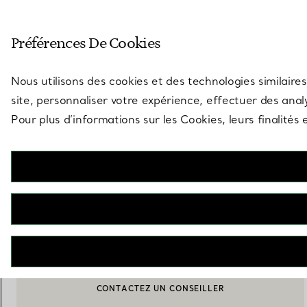
Entrez dans l’univers de Tiff
Préférences De Cookies
Aller à la page des boutiques
Nous utilisons des cookies et des technologies similaires
site, personnaliser votre expérience, effectuer des analy
Pour plus d’informations sur les Cookies, leurs finalité
Tiny Tiffany
Boîte Oisillon en porcelaine
€ 240
AJOUTER AU PANIER
CONTACTEZ UN CONSEILLER
BOOK AN APPOINTMENT
CONTACTER UN CONSEILLER CLIENT OU PRENDRE RENDEZ-