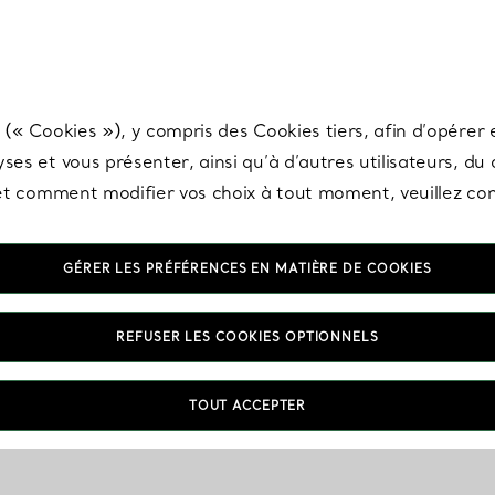
any & Co.
Inscrivez-vous
pour recevoir les dernières nouveautés, inspiration
 (« Cookies »), y compris des Cookies tiers, afin d’opérer e
ses et vous présenter, ainsi qu’à d’autres utilisateurs, du
s et comment modifier vos choix à tout moment, veuillez co
GÉRER LES PRÉFÉRENCES EN MATIÈRE DE COOKIES
REFUSER LES COOKIES OPTIONNELS
TOUT ACCEPTER
VOUS