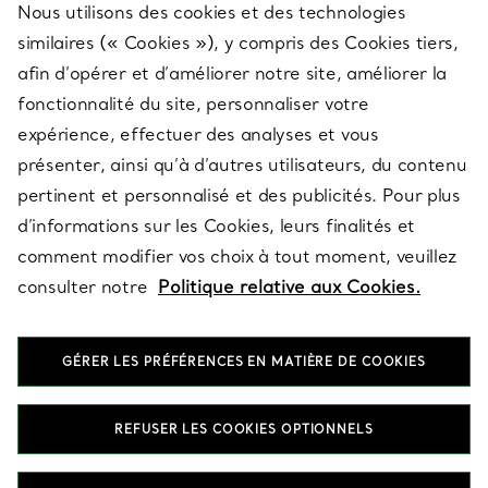
Nous utilisons des cookies et des technologies
SERVICES
similaires (« Cookies »), y compris des Cookies tiers,
afin d’opérer et d’améliorer notre site, améliorer la
fonctionnalité du site, personnaliser votre
À PROPOS
expérience, effectuer des analyses et vous
présenter, ainsi qu’à d’autres utilisateurs, du contenu
pertinent et personnalisé et des publicités. Pour plus
QUESTIONS LÉGALES
d’informations sur les Cookies, leurs finalités et
comment modifier vos choix à tout moment, veuillez
consulter notre
Politique relative aux Cookies.
SUIVEZ-NOUS
GÉRER LES PRÉFÉRENCES EN MATIÈRE DE COOKIES
Changer de région :
REFUSER LES COOKIES OPTIONNELS
T&Co. 2026