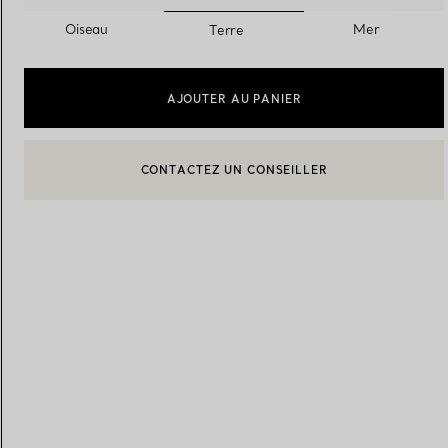
sélectionnés
Oiseau
Mer
Terre
Alliances pour femme
Alliances pour hommes
AJOUTER AU PANIER
CONTACTEZ UN CONSEILLER
Prenez
rendez-vous
avec un 
BOOK AN APPOINTMENT
CONTACTER UN CONSEILLER CLIENT OU PRENDRE RENDEZ-