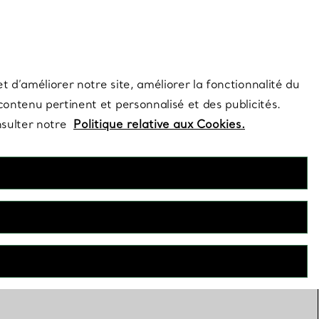
s et exclusivités de la Maison.
Contactez-nous
Connectez-vous
t d’améliorer notre site, améliorer la fonctionnalité du
 contenu pertinent et personnalisé et des publicités.
nsulter notre
Politique relative aux Cookies.