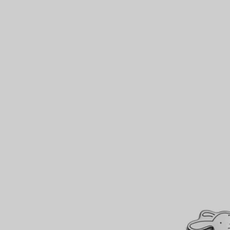
Bagues pour couples
Bagues Eternité
expert en diamants Tiffany.
VOUS