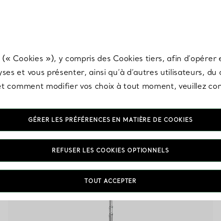
any & Co.
Inscrivez-vous
pour recevoir les dernières nouveautés, inspiration
 (« Cookies »), y compris des Cookies tiers, afin d’opérer e
ses et vous présenter, ainsi qu’à d’autres utilisateurs, du
s et comment modifier vos choix à tout moment, veuillez co
GÉRER LES PRÉFÉRENCES EN MATIÈRE DE COOKIES
Outiils et accessoires de bar
REFUSER LES COOKIES OPTIONNELS
TOUT ACCEPTER