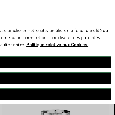
s et exclusivités de la Maison.
Contactez-nous
Connectez-vo
t d’améliorer notre site, améliorer la fonctionnalité du
 contenu pertinent et personnalisé et des publicités.
nsulter notre
Politique relative aux Cookies.
PERSONNALISER
FILTRES