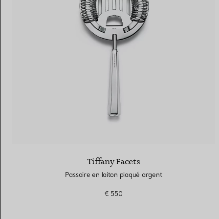
Alliances pour femme
Alliances pour hommes
Prenez
rendez-vous
avec un 
Tiffany Facets
Passoire en laiton plaqué argent
€ 550