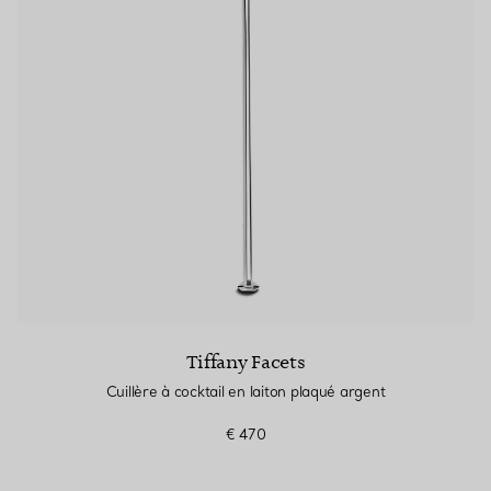
Bagues pour couples
Bagues Eternité
expert en diamants Tiffany.
Tiffany Facets
Cuillère à cocktail en laiton plaqué argent
€ 470