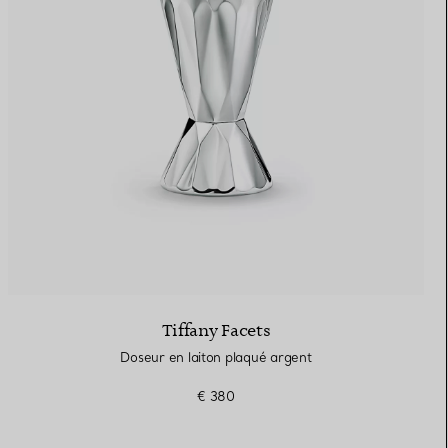
Elsa Peretti®
Comment assortir alliance et
bague de fiançailles
Tiffany Facets
Doseur en laiton plaqué argent
€ 380