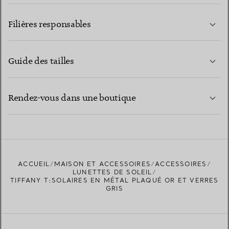
EN SAVOIR PLUS
Filières responsables
Guide des tailles
CONTACTEZ-NOUS
EN SAVOIR PLUS
Rendez-vous dans une boutique
EN SAVOIR PLUS
ACCUEIL
MAISON ET ACCESSOIRES
ACCESSOIRES
TROUVEZ LA BOUTIQUE LA PLUS PROCHE
LUNETTES DE SOLEIL
TIFFANY T:SOLAIRES EN MÉTAL PLAQUÉ OR ET VERRES
GRIS