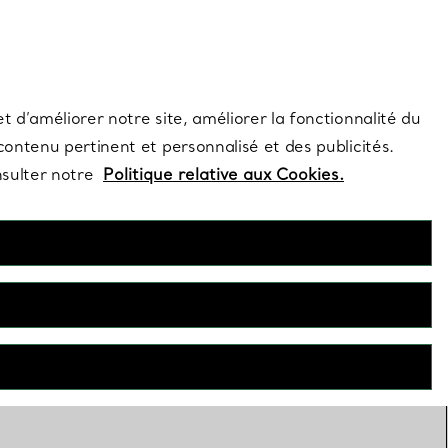
s et exclusivités de la Maison.
Contactez-nous
Connectez-vous
t d’améliorer notre site, améliorer la fonctionnalité du
 contenu pertinent et personnalisé et des publicités.
nsulter notre
Politique relative aux Cookies.