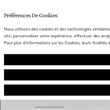
Entrez dans l’univers de Tiff
Préférences De Cookies
Aller à la page des boutiques
Nous utilisons des cookies et des technologies similaires
site, personnaliser votre expérience, effectuer des analy
Pour plus d’informations sur les Cookies, leurs finalité
Tiffany Eyewear
Solaires en acétate clair et verres bleu foncé
€ 305
+ 1