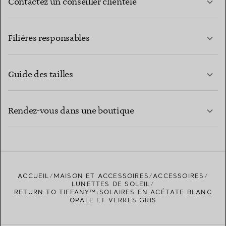
Contactez un conseiller clientèle
EN SAVOIR PLUS
Filières responsables
Guide des tailles
CONTACTEZ-NOUS
EN SAVOIR PLUS
Rendez-vous dans une boutique
EN SAVOIR PLUS
ACCUEIL
MAISON ET ACCESSOIRES
ACCESSOIRES
TROUVEZ LA BOUTIQUE LA PLUS PROCHE
LUNETTES DE SOLEIL
RETURN TO TIFFANY™:SOLAIRES EN ACÉTATE BLANC
OPALE ET VERRES GRIS