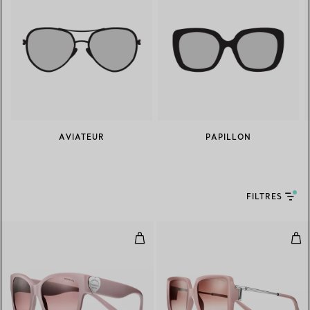
AVIATEUR
PAPILLON
FILTRES
Solaires en acétate rose poudré 
Sol