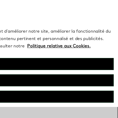
s et exclusivités de la Maison.
Contactez-nous
Connectez-vous
t d’améliorer notre site, améliorer la fonctionnalité du
 contenu pertinent et personnalisé et des publicités.
nsulter notre
Politique relative aux Cookies.