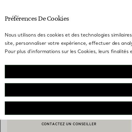
Entrez dans l’univers de Tiff
Préférences De Cookies
Aller à la page des boutiques
Nous utilisons des cookies et des technologies similaires
site, personnaliser votre expérience, effectuer des analy
Pour plus d’informations sur les Cookies, leurs finalité
Tiffany Knot
Solaires en acétate noir avec des verres dégradés gris
€ 400
M’AVERTIR LORSQUE CE PRODUIT EST DISPONIBLE
CONTACTEZ UN CONSEILLER
BOOK AN APPOINTMENT
CONTACTER UN CONSEILLER CLIENT OU PRENDRE RENDEZ-