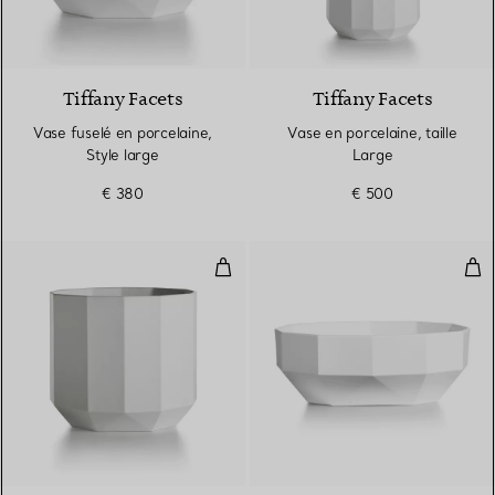
Tiffany Facets
Tiffany Facets
Vase fuselé en porcelaine,
Vase en porcelaine, taille
Style large
Large
€ 380
€ 500
Vase en porcelaine, taille Mediu
Bol 