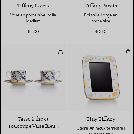
Tiffany Facets
Tiffany Facets
Vase en porcelaine, taille
Bol taille Large en
Medium
porcelaine
€ 500
€ 390
Tasse à thé et soucoupe Valse B
Cad
Tasse à thé et
Tiny Tiffany
soucoupe Valse Bleue
Cadre Animaux terrestres
en porcelaine,