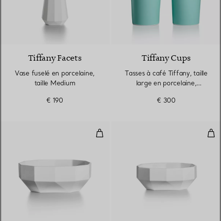
Tiffany Facets
Tiffany Cups
Vase fuselé en porcelaine,
Tasses à café Tiffany, taille
taille Medium
large en porcelaine,
ensemble de deux
€ 190
€ 300
Bol taille Medium en porcelaine
Bol 