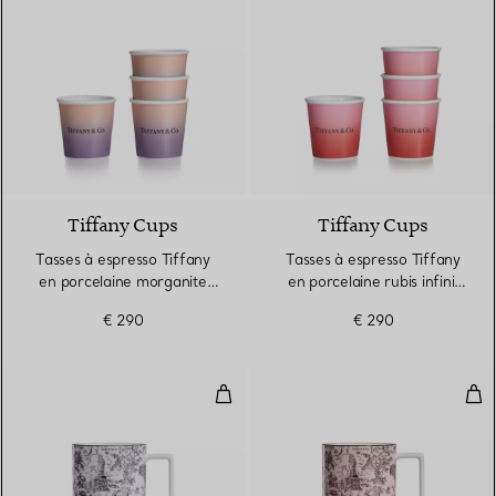
5 Couleurs
Tiffany Cups
Tiffany Cups
Tasses à espresso Tiffany
Tasses à espresso Tiffany
en porcelaine morganite
en porcelaine rubis infini,
infini, collection de quatre
collection de quatre
€ 290
€ 290
Mug en porcelaine
Mug