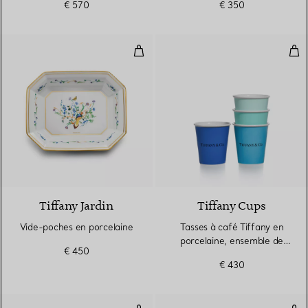
€ 570
€ 350
Vide-poches en porcelaine
Tas
Tiffany Jardin
Tiffany Cups
Vide-poches en porcelaine
Tasses à café Tiffany en
porcelaine, ensemble de
€ 450
quatre
€ 430