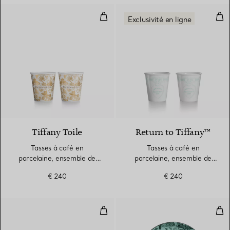
Tasses à café en porcelaine, en
Tas
Exclusivité en ligne
Tiffany Toile
Return to Tiffany™
Tasses à café en
Tasses à café en
porcelaine, ensemble de
porcelaine, ensemble de
deux
deux
€ 240
€ 240
Assiette creuse Hippocampe en p
Ass