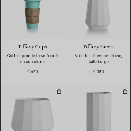
Tiffany Cups
Tiffany Facets
Coffret grande tasse à café
Vase fuselé en porcelaine,
en porcelaine
taille Large
€ 670
€ 380
Vase fuselé en porcelaine, Style 
Vase