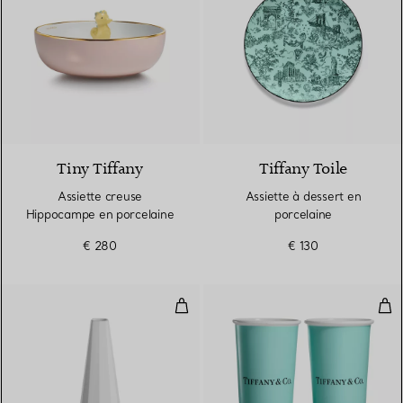
2 Couleurs
Tiny Tiffany
Tiffany Toile
Assiette creuse
Assiette à dessert en
Hippocampe en porcelaine
porcelaine
€ 280
€ 130
Vase fuselé en porcelaine, taill
Tass