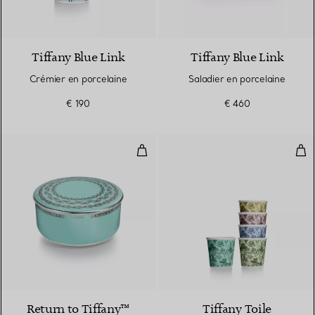
Tiffany Blue Link
Tiffany Blue Link
Crémier en porcelaine
Saladier en porcelaine
€ 190
€ 460
Boîte Medium en porcelaine Tiff
Tas
Return to Tiffany™
Tiffany Toile