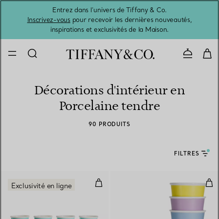
Entrez dans l’univers de Tiffany & Co.
L’été 
Inscrivez-vous
pour recevoir les dernières nouveautés,
inspirations et exclusivités de la Maison.
Contacte
Décorations d'intérieur en
Porcelaine tendre
90 PRODUITS
FILTRES
Tasses à espresso Tiffany en por
Tas
Exclusivité en ligne