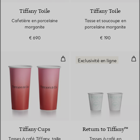
Tiffany Toile
Tiffany Toile
Cafetière en porcelaine
Tasse et soucoupe en
morganite
porcelaine morganite
€ 690
€ 190
Tasses à café Tiffany, taille large
Tas
Exclusivité en ligne
3 Couleurs
Tiffany Cups
Return to Tiffany™
Tasses à café Tiffany, taille
Tasses à café en