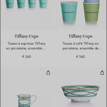
5 Couleurs
Tiffany Cups
Tiffany Cups
Tasses à espresso Tiffany
Tasses à café Tiffany en
en porcelaine, ensemble de
porcelaine, ensemble de
quatre
cinq
€ 260
€ 540
Crémier en porcelaine
Sal