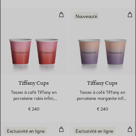
Tasses à café Tiffany en porcelain
Tass
Nouveauté
3 Couleurs
Tiffany Cups
Tiffany Cups
Tasses à café Tiffany en
Tasses à café Tiffany en
porcelaine rubis infini,
porcelaine morganite infini,
collection de deux
collection de deux
€ 240
€ 240
Tasses à espresso Tiffany en porc
Tass
Exclusivité en ligne
Exclusivité en ligne