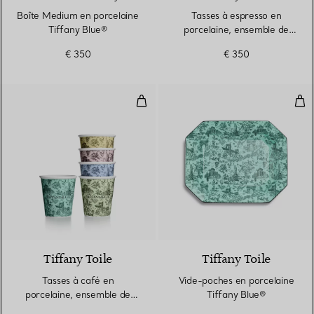
Boîte Medium en porcelaine
Tasses à espresso en
Tiffany Blue®
porcelaine, ensemble de
cinq
€ 350
€ 350
Tasses à café en porcelaine, ens
Vid
Tiffany Toile
Tiffany Toile
Tasses à café en
Vide-poches en porcelaine
porcelaine, ensemble de
Tiffany Blue®
cinq