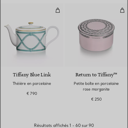
Théière en porcelaine
Pet
Tiffany Blue Link
Return to Tiffany™
Théière en porcelaine
Petite boîte en porcelaine
rose morganite
€ 790
€ 250
Résultats affichés 1 - 60 sur 90