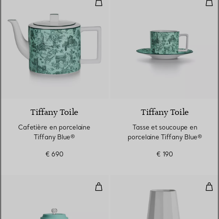
Cafetière en porcelaine Tiffany 
Tas
2 Couleurs
Tiffany Toile
Tiffany Toile
Cafetière en porcelaine
Tasse et soucoupe en
Tiffany Blue®
porcelaine Tiffany Blue®
€ 690
€ 190
Coffret grande tasse à café en p
Vase