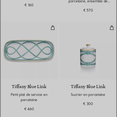
porcelaine, ensemble de
€ 160
deux
€ 570
Petit plat de service en porcelain
Suc
Tiffany Blue Link
Tiffany Blue Link
Petit plat de service en
Sucrier en porcelaine
porcelaine
€ 300
€ 460