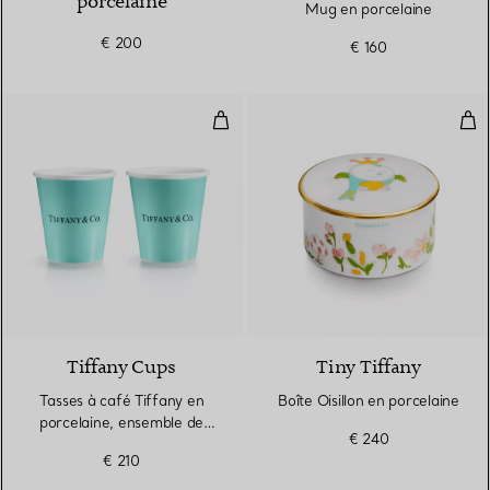
porcelaine
Mug en porcelaine
€ 200
€ 160
Tasses à café Tiffany en porcela
Boît
3 Couleurs
Tiffany Cups
Tiny Tiffany
Tasses à café Tiffany en
Boîte Oisillon en porcelaine
porcelaine, ensemble de
€ 240
deux
€ 210