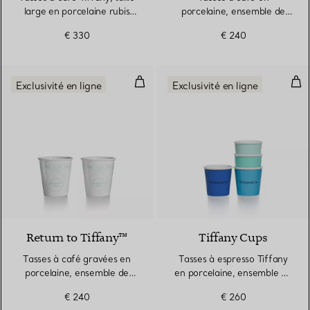
large en porcelaine rubis
porcelaine, ensemble de
infini
deux
€ 330
€ 240
Tasses à café gravées en porcel
Tas
Exclusivité en ligne
Exclusivité en ligne
Return to Tiffany™
Tiffany Cups
Tasses à café gravées en
Tasses à espresso Tiffany
porcelaine, ensemble de
en porcelaine, ensemble de
deux
quatre
€ 240
€ 260