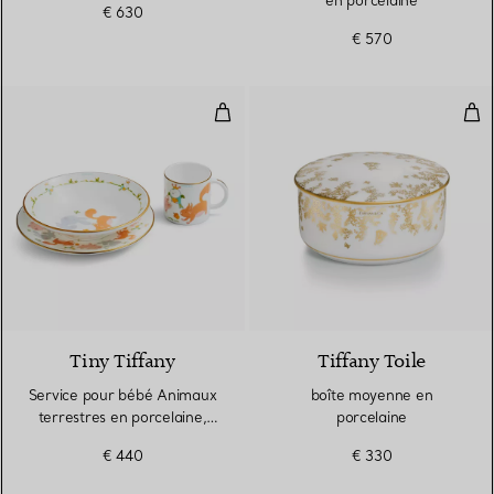
en porcelaine
€ 630
ensemble de deux
€ 570
Service pour bébé Animaux terres
boî
Tiny Tiffany
Tiffany Toile
Service pour bébé Animaux
boîte moyenne en
terrestres en porcelaine,
porcelaine
trois pièces
€ 440
€ 330