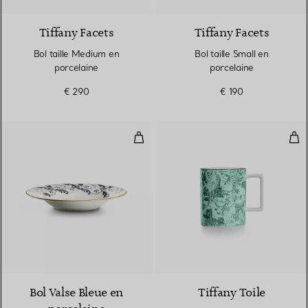
Tiffany Facets
Tiffany Facets
Bol taille Medium en
Bol taille Small en
porcelaine
porcelaine
€ 290
€ 190
Bol Valse Bleue en porcelaine
Mug
Bol Valse Bleue en
Tiffany Toile