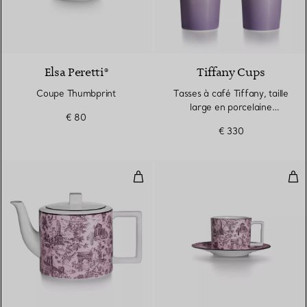
Elsa Peretti®
Tiffany Cups
Coupe Thumbprint
Tasses à café Tiffany, taille
large en porcelaine
€ 80
morganite infini
€ 330
Cafetière en porcelaine morgani
Tas
2 Couleurs