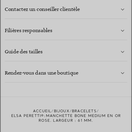
Contactez un conseiller clientèle
EN SAVOIR PLUS
Filières responsables
Guide des tailles
CONTACTEZ-NOUS
EN SAVOIR PLUS
Rendez-vous dans une boutique
EN SAVOIR PLUS
ACCUEIL
BIJOUX
BRACELETS
TROUVEZ LA BOUTIQUE LA PLUS PROCHE
ELSA PERETTI®:MANCHETTE BONE MEDIUM EN OR
ROSE. LARGEUR : 61 MM.