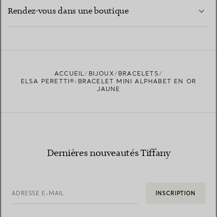
EN SAVOIR PLUS
Rendez-vous dans une boutique
EN SAVOIR PLUS
ACCUEIL
BIJOUX
BRACELETS
TROUVEZ LA BOUTIQUE LA PLUS PROCHE
ELSA PERETTI®:BRACELET MINI ALPHABET EN OR
JAUNE
Dernières nouveautés Tiffany
ADRESSE E-MAIL
INSCRIPTION