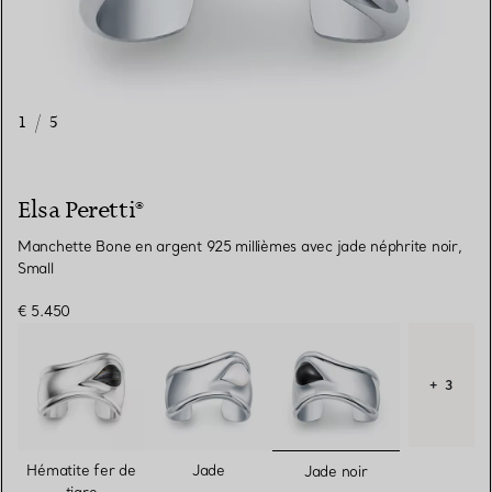
1
/
5
Elsa Peretti®
Manchette Bone en argent 925 millièmes avec jade néphrite noir,
Small
€ 5.450
+ 3
sélectionnés
Hématite fer de
Jade
Jade noir
tigre