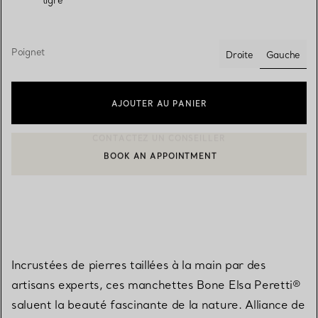
Poignet
Gauche
Droite
sélectio
AJOUTER AU PANIER
BOOK AN APPOINTMENT
CONTACTER UN CONSEILLER CLIENT OU PRENDRE RENDEZ-V
Incrustées de pierres taillées à la main par des
artisans experts, ces manchettes Bone Elsa Peretti®
saluent la beauté fascinante de la nature. Alliance de