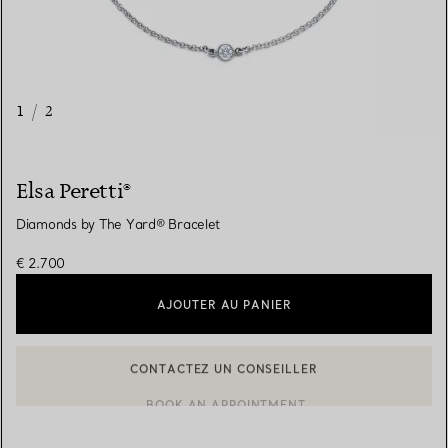
1
/
2
Elsa Peretti®
Diamonds by The Yard® Bracelet
€ 2.700
AJOUTER AU PANIER
CONTACTEZ UN CONSEILLER
BOOK AN APPOINTMENT
CONTACTER UN CONSEILLER CLIENT OU PRENDRE RENDEZ-V