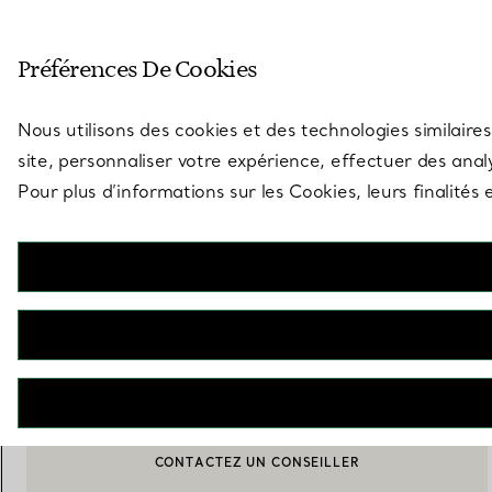
Entrez dans l’univers de Tiff
Préférences De Cookies
Aller à la page des boutiques
Nous utilisons des cookies et des technologies similaires
site, personnaliser votre expérience, effectuer des analy
Pour plus d’informations sur les Cookies, leurs finalité
Elsa Peretti®
Diamonds by The Yard® Bracelet
€ 6.000
AJOUTER AU PANIER
CONTACTEZ UN CONSEILLER
BOOK AN APPOINTMENT
CONTACTER UN CONSEILLER CLIENT OU PRENDRE RENDEZ-