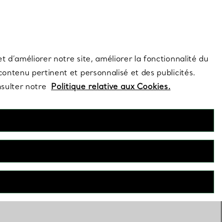
s et exclusivités de la Maison.
Contactez-nous
Connectez-vous
t d’améliorer notre site, améliorer la fonctionnalité du
 contenu pertinent et personnalisé et des publicités.
nsulter notre
Politique relative aux Cookies.