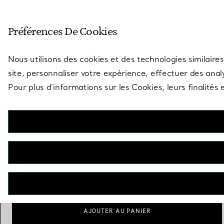
Entrez dans l’univers de Tiff
Préférences De Cookies
Aller à la page des boutiques
Nous utilisons des cookies et des technologies similaires
site, personnaliser votre expérience, effectuer des analy
Pour plus d’informations sur les Cookies, leurs finalité
Elsa Peretti®
Bracelet Wave
€ 5.200
Taille
Guide des tailles
Medium
Large
sélectionnés
AJOUTER AU PANIER