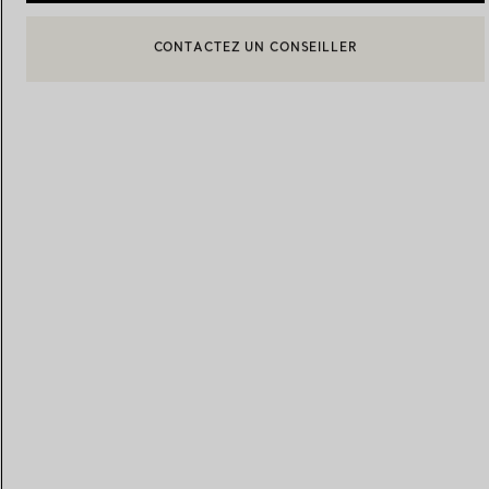
BOOK AN APPOINTMENT
CONTACTER UN CONSEILLER CLIENT OU PRENDRE RENDEZ-
Alliances pour femme
Alliances pour hommes
Prenez
rendez-vous
avec un 