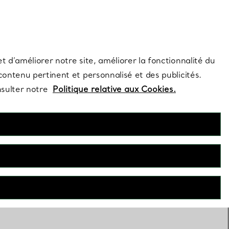
s et exclusivités de la Maison.
Contactez-nous
Connectez-vous
t d’améliorer notre site, améliorer la fonctionnalité du
 contenu pertinent et personnalisé et des publicités.
nsulter notre
Politique relative aux Cookies.