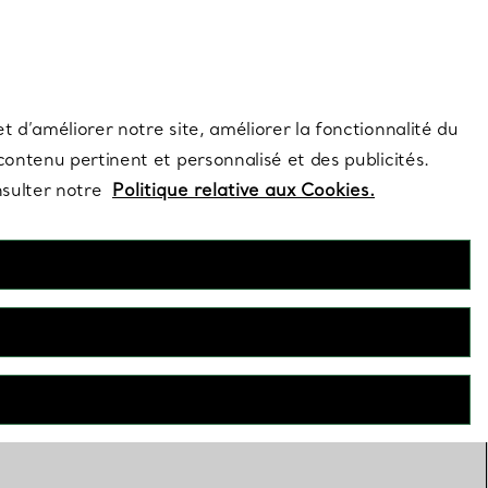
s et exclusivités de la Maison.
Contactez-nous
Connectez-vous
t d’améliorer notre site, améliorer la fonctionnalité du
 contenu pertinent et personnalisé et des publicités.
nsulter notre
Politique relative aux Cookies.