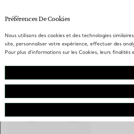
Entrez dans l’univers de Tiff
Préférences De Cookies
Aller à la page des boutiques
Nous utilisons des cookies et des technologies similaires
site, personnaliser votre expérience, effectuer des analy
Pour plus d’informations sur les Cookies, leurs finalité
Tiffany Knot
Bracelet jonc en or blanc 18 carats et diamants
€ 25.000