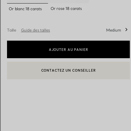
sélectionnés
Or rose 18 carats
Or blanc 18 carats
Alliances pour femme
Alliances pour hommes
Taille
Guide des tailles
Medium
Prenez
rendez-vous
avec un 
AJOUTER AU PANIER
CONTACTEZ UN CONSEILLER
BOOK AN APPOINTMENT
CONTACTER UN CONSEILLER CLIENT OU PRENDRE RENDEZ-