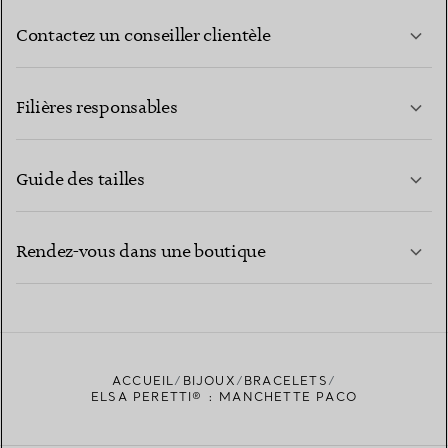
Contactez un conseiller clientèle
EN SAVOIR PLUS
Filières responsables
Guide des tailles
CONTACTEZ-NOUS
EN SAVOIR PLUS
Rendez-vous dans une boutique
EN SAVOIR PLUS
ACCUEIL
BIJOUX
BRACELETS
TROUVEZ LA BOUTIQUE LA PLUS PROCHE
ELSA PERETTI® : MANCHETTE PACO