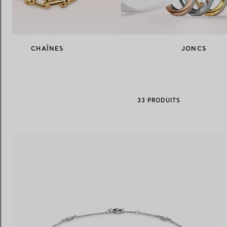
Alliances pour femme
Alliances pour hommes
CHAÎNES
JONCS
Prenez
rendez-vous
avec un 
33 PRODUITS