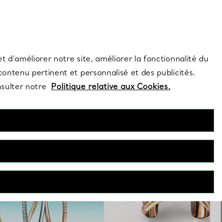
s et exclusivités de la Maison.
Contactez-nous
Connectez-vo
t d’améliorer notre site, améliorer la fonctionnalité du
 contenu pertinent et personnalisé et des publicités.
nsulter notre
Politique relative aux Cookies.