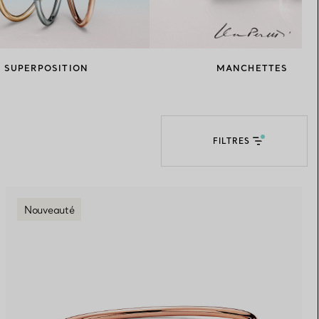
Elsa Peretti®
Comment assortir alliance et
bague de fiançailles
SUPERPOSITION
MANCHETTES
FILTRES
Nouveauté