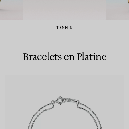
Bagues pour couples
Bagues Eternité
TENNIS
expert en diamants Tiffany.
Bracelets en Platine