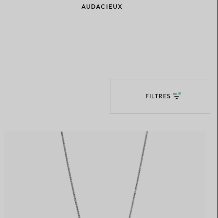
AUDACIEUX
Elsa Peretti®
Comment assortir alliance et
bague de fiançailles
FILTRES