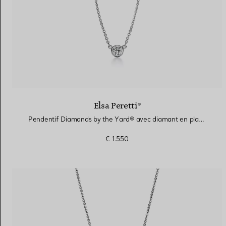
Elsa Peretti®
Pendentif Diamonds by the Yard® avec diamant en platine 950 millièmes
€ 1.550