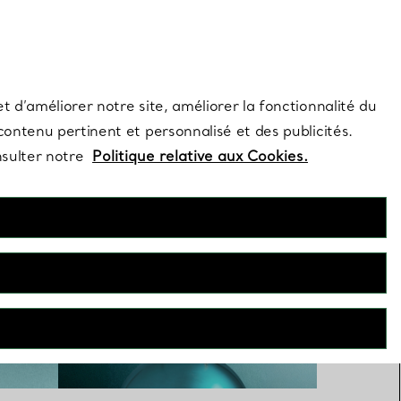
s et exclusivités de la Maison.
Contactez-nous
Connectez-vo
t d’améliorer notre site, améliorer la fonctionnalité du
 contenu pertinent et personnalisé et des publicités.
nsulter notre
Politique relative aux Cookies.