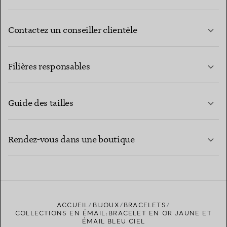
Contactez un conseiller clientèle
EN SAVOIR PLUS
Filières responsables
Guide des tailles
CONTACTEZ-NOUS
EN SAVOIR PLUS
Rendez-vous dans une boutique
EN SAVOIR PLUS
ACCUEIL
BIJOUX
BRACELETS
TROUVEZ LA BOUTIQUE LA PLUS PROCHE
COLLECTIONS EN ÉMAIL:BRACELET EN OR JAUNE ET
ÉMAIL BLEU CIEL