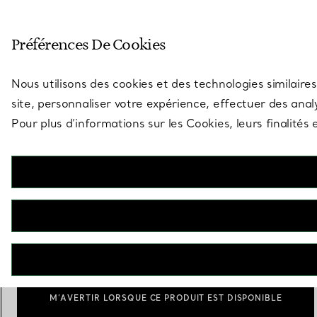
Entrez dans l’univers de Tiff
Préférences De Cookies
Aller à la page des boutiques
Nous utilisons des cookies et des technologies similaires
site, personnaliser votre expérience, effectuer des analy
Pour plus d’informations sur les Cookies, leurs finalité
Elsa Peretti®
Manchette à facettes
€ 2.400
Taille
Guide des tailles
Small
Medium
sélect
M’AVERTIR LORSQUE CE PRODUIT EST DISPONIBLE