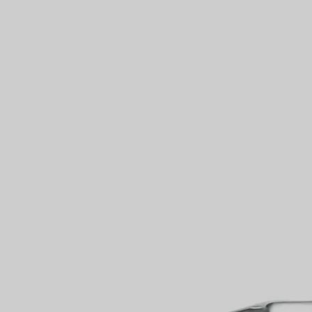
VOUS
Bagues pour couples
Bagues Eternité
expert en diamants Tiffany.