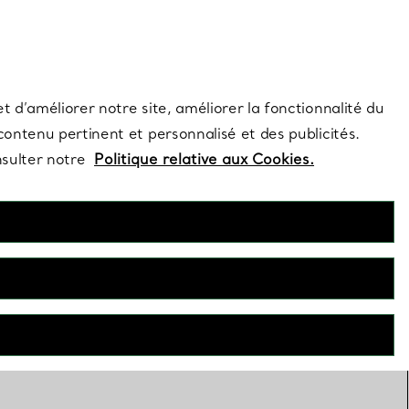
s et exclusivités de la Maison.
Contactez-nous
Connectez-vous
t d’améliorer notre site, améliorer la fonctionnalité du
 contenu pertinent et personnalisé et des publicités.
nsulter notre
Politique relative aux Cookies.