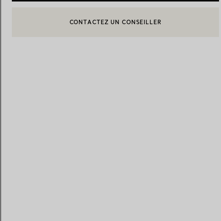
BOOK AN APPOINTMENT
CONTACTER UN CONSEILLER CLIENT OU PRENDRE RENDEZ-
Alliances pour femme
Alliances pour hommes
Prenez
rendez-vous
avec un 