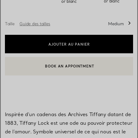
or blanc
or blanc
Taille
Guide des tailles
Medium
AJOUTER AU PANIER
BOOK AN APPOINTMENT
CONTACTER UN CONSEILLER CLIENT OU PRENDRE RENDEZ-V
Inspirée d’un cadenas des Archives Tiffany datant de
1883, Tiffany Lock est une ode au pouvoir protecteur
de l’amour. Symbole universel de ce qui nous est le