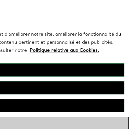
s et exclusivités de la Maison.
Contactez-nous
Connectez-vous
t d’améliorer notre site, améliorer la fonctionnalité du
 contenu pertinent et personnalisé et des publicités.
nsulter notre
Politique relative aux Cookies.