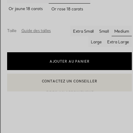
sélectionnés
Or jaune 18 carats
Or rose 18 carats
Alliances pour femme
Alliances pour hommes
Taille
Guide des tailles
Extra Small
Small
Medium
sélect
Large
Extra Large
Prenez
rendez-vous
avec un 
AJOUTER AU PANIER
BOOK AN APPOINTMENT
CONTACTER UN CONSEILLER CLIENT OU PRENDRE RENDEZ-