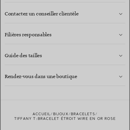
Contactez un conseiller clientèle
EN SAVOIR PLUS
Filières responsables
Guide des tailles
CONTACTEZ-NOUS
EN SAVOIR PLUS
Rendez-vous dans une boutique
EN SAVOIR PLUS
ACCUEIL
BIJOUX
BRACELETS
TROUVEZ LA BOUTIQUE LA PLUS PROCHE
TIFFANY T:BRACELET ÉTROIT WIRE EN OR ROSE