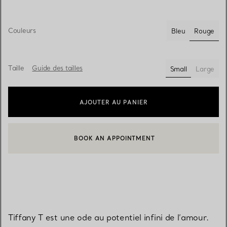
Couleurs
Rouge
Bleu
sélecti
Taille
Guide des tailles
Small
Large
sélectionnés
AJOUTER AU PANIER
BOOK AN APPOINTMENT
CONTACTER UN CONSEILLER CLIENT OU PRENDRE RENDEZ-V
Tiffany T est une ode au potentiel infini de l’amour.