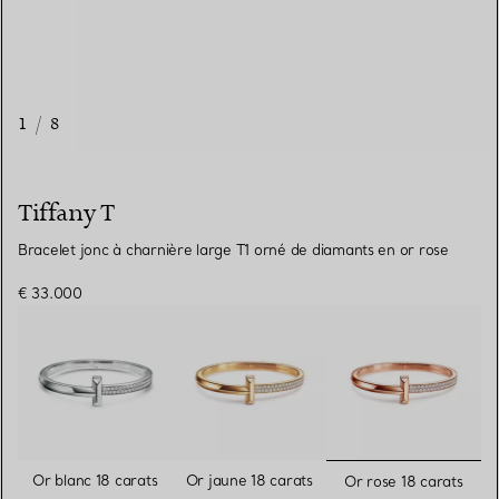
1
/
8
Tiffany T
Bracelet jonc à charnière large T1 orné de diamants en or rose
€ 33.000
sélectionn
Or blanc 18 carats
Or jaune 18 carats
Or rose 18 carats