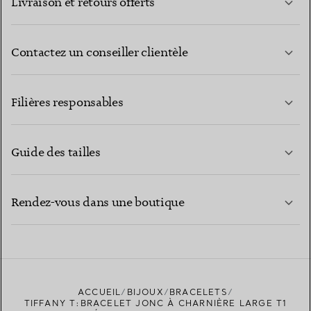
Livraison et retours offerts
Contactez un conseiller clientèle
EN SAVOIR PLUS
Filières responsables
Guide des tailles
CONTACTEZ-NOUS
EN SAVOIR PLUS
Rendez-vous dans une boutique
EN SAVOIR PLUS
ACCUEIL
BIJOUX
BRACELETS
TROUVEZ LA BOUTIQUE LA PLUS PROCHE
TIFFANY T:BRACELET JONC À CHARNIÈRE LARGE T1