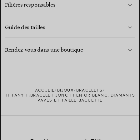
Filières responsables
Guide des tailles
CONTACTEZ-NOUS
EN SAVOIR PLUS
Rendez-vous dans une boutique
EN SAVOIR PLUS
ACCUEIL
BIJOUX
BRACELETS
TROUVEZ LA BOUTIQUE LA PLUS PROCHE
TIFFANY T:BRACELET JONC T1 EN OR BLANC, DIAMANTS
PAVÉS ET TAILLE BAGUETTE