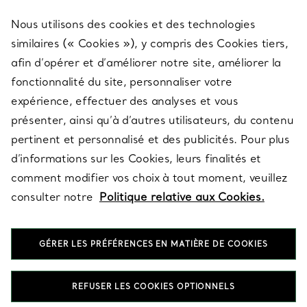
Nous utilisons des cookies et des technologies
SERVICES
similaires (« Cookies »), y compris des Cookies tiers,
afin d’opérer et d’améliorer notre site, améliorer la
fonctionnalité du site, personnaliser votre
À PROPOS
expérience, effectuer des analyses et vous
présenter, ainsi qu’à d’autres utilisateurs, du contenu
pertinent et personnalisé et des publicités. Pour plus
QUESTIONS LÉGALES
d’informations sur les Cookies, leurs finalités et
comment modifier vos choix à tout moment, veuillez
consulter notre
Politique relative aux Cookies.
SUIVEZ-NOUS
GÉRER LES PRÉFÉRENCES EN MATIÈRE DE COOKIES
Changer de région :
REFUSER LES COOKIES OPTIONNELS
T&Co. 2026