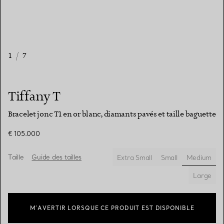
1
/
7
Tiffany T
Bracelet jonc T1 en or blanc, diamants pavés et taille baguette
€ 105.000
Taille
Guide des tailles
Extra Small
Small
Medium
sélectio
Large
M’AVERTIR LORSQUE CE PRODUIT EST DISPONIBLE