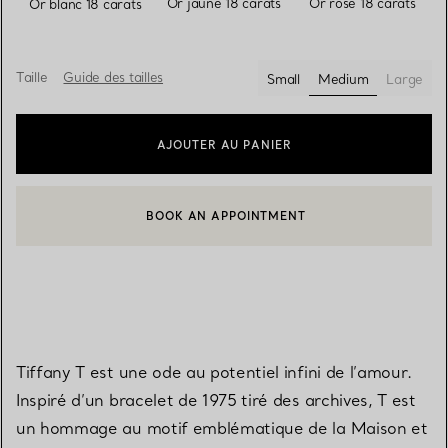
Or jaune 18 carats
Or rose 18 carats
Or blanc 18 carats
Taille
Guide des tailles
Small
Medium
Large
sélectionnés
AJOUTER AU PANIER
BOOK AN APPOINTMENT
CONTACTER UN CONSEILLER CLIENT OU PRENDRE RENDEZ-V
Tiffany T est une ode au potentiel infini de l’amour.
Inspiré d’un bracelet de 1975 tiré des archives, T est
un hommage au motif emblématique de la Maison et