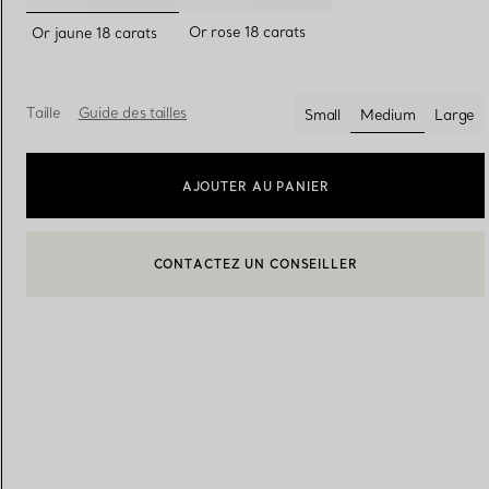
sélectionnés
Or rose 18 carats
Or jaune 18 carats
Alliances pour femme
Alliances pour hommes
Taille
Guide des tailles
Small
Medium
Large
sélectionnés
Prenez
rendez-vous
avec un 
AJOUTER AU PANIER
BOOK AN APPOINTMENT
CONTACTER UN CONSEILLER CLIENT OU PRENDRE RENDEZ-