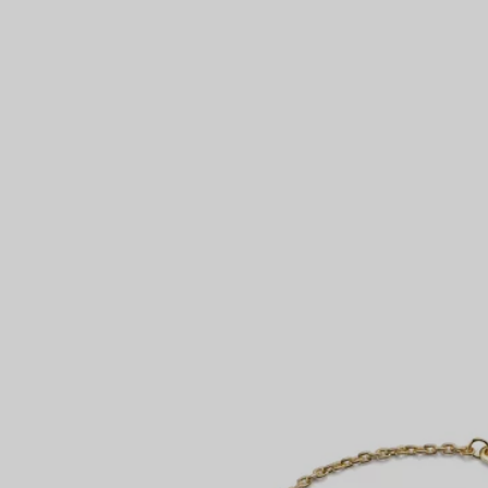
Bagues pour couples
Bagues Eternité
expert en diamants Tiffany.
VOUS