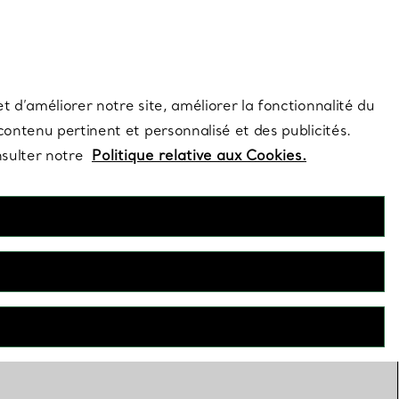
s et exclusivités de la Maison.
Contactez-nous
Connectez-vous
t d’améliorer notre site, améliorer la fonctionnalité du
 contenu pertinent et personnalisé et des publicités.
nsulter notre
Politique relative aux Cookies.