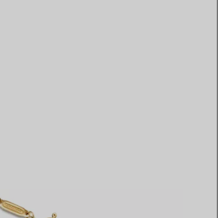
Elsa Peretti®
Comment assortir alliance et
bague de fiançailles