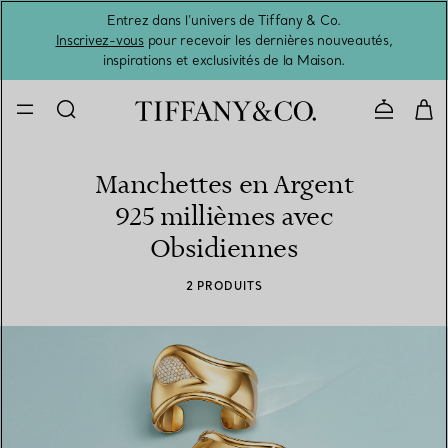
Entrez dans l’univers de Tiffany & Co.
L’été 
Inscrivez-vous
pour recevoir les dernières nouveautés,
inspirations et exclusivités de la Maison.
Contacte
Manchettes en Argent
925 millièmes avec
Obsidiennes
2 PRODUITS