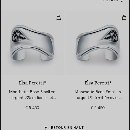
FILTRES
Manchette Bone Small en argent 
Man
6 gemstones
Elsa Peretti®
Elsa Peretti®
Manchette Bone Small en
Manchette Bone Small en
argent 925 millièmes et
argent 925 millièmes et
obsidienne flocon de neige
obsidienne flocon de neige
€ 5.450
€ 5.450
RETOUR EN HAUT