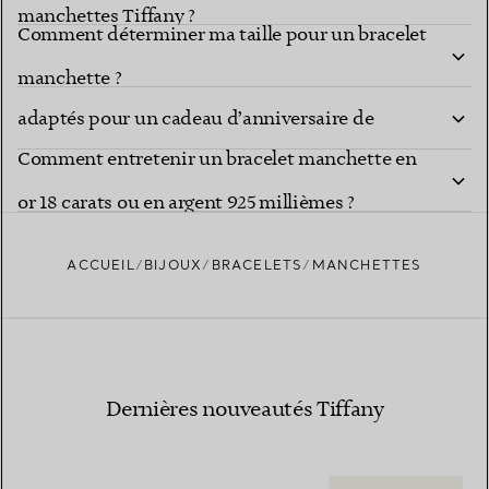
manchettes Tiffany ?
Comment déterminer ma taille pour un bracelet
Quels bracelets manchettes Tiffany sont les plus
manchette ?
adaptés pour un cadeau d’anniversaire de
Comment entretenir un bracelet manchette en
mariage ?
or 18 carats ou en argent 925 millièmes ?
ACCUEIL
BIJOUX
BRACELETS
MANCHETTES
Dernières nouveautés Tiffany