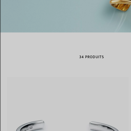
Alliances pour femme
Alliances pour hommes
Prenez
rendez-vous
avec un 
34 PRODUITS