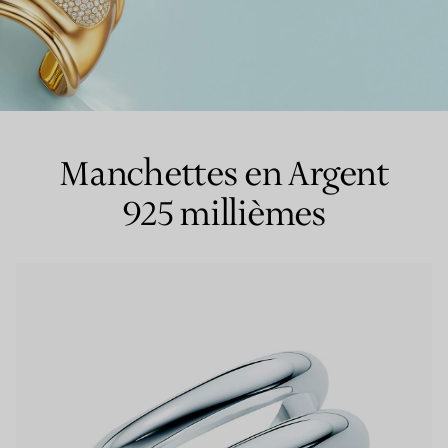
Bagues pour couples
Bagues Eternité
Manchettes en Argent
expert en diamants Tiffany.
925 millièmes