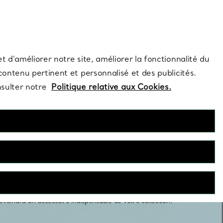
s et exclusivités de la Maison.
Contactez-nous
Connectez-vo
t d’améliorer notre site, améliorer la fonctionnalité du
 contenu pertinent et personnalisé et des publicités.
nsulter notre
Politique relative aux Cookies.
Manchettes
anchettes imposantes aux modèles épurés, chaque création
eviendra un accessoire indispensable de votre collection.