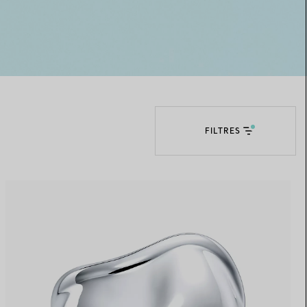
Elsa Peretti®
Comment assortir alliance et
bague de fiançailles
FILTRES