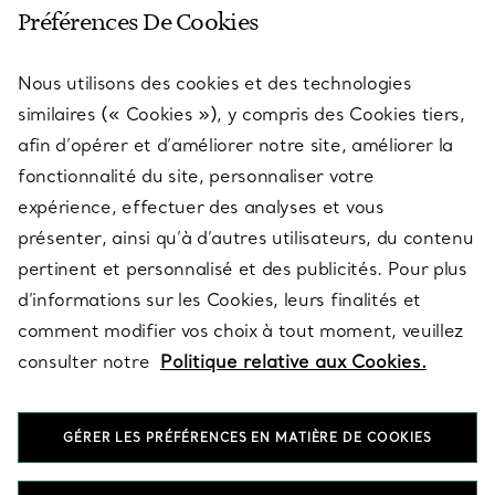
SERVICE CLIENT
Préférences De Cookies
Nous utilisons des cookies et des technologies
SERVICES
similaires (« Cookies »), y compris des Cookies tiers,
afin d’opérer et d’améliorer notre site, améliorer la
fonctionnalité du site, personnaliser votre
À PROPOS
expérience, effectuer des analyses et vous
présenter, ainsi qu’à d’autres utilisateurs, du contenu
pertinent et personnalisé et des publicités. Pour plus
QUESTIONS LÉGALES
d’informations sur les Cookies, leurs finalités et
comment modifier vos choix à tout moment, veuillez
consulter notre
Politique relative aux Cookies.
SUIVEZ-NOUS
GÉRER LES PRÉFÉRENCES EN MATIÈRE DE COOKIES
Changer de région :