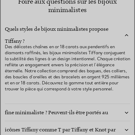
Foire aux questions sur les bijoux
minimalistes
Quels styles de bijoux minimalistes propose
Tiffany ?
Des délicates chaînes en or 18 carats aux pendentifs en
diamants raffinés, les bijoux minimalistes Tiffany conjuguent
la subtilité des lignes à un design intentionnel. Chaque création
reflète un engagement envers la précision et l’élégance
éternelle. Notre collection comprend des bagues, des colliers,
des boucles d’oreilles et des bracelets en argent 925 millièmes
et en or 18 carats. Découvrez la gamme tout entière pour
trouver la pièce qui correspond à votre style personnel.
Quels matériaux sont utilisés dans la joaillerie
fine minimaliste ? Peuvent-ils être portés au
Quelles expressions minimalistes proposent les
quotidien ?
icônes Tiffany comme T par Tiffany et Knot par
Comment puis-je superposer des colliers et des