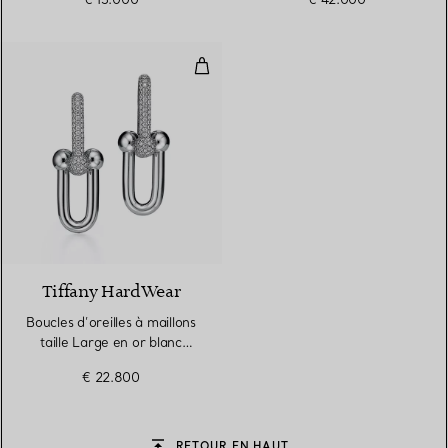
Boucles d’oreilles à maillons tai
3 Matériaux
Tiffany HardWear
Boucles d’oreilles à maillons
taille Large en or blanc
18 carats et pavé de
€ 22.800
diamants
RETOUR EN HAUT