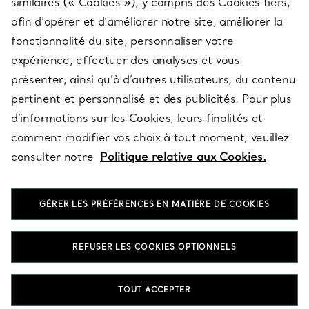
similaires (« Cookies »), y compris des Cookies tiers,
afin d’opérer et d’améliorer notre site, améliorer la
fonctionnalité du site, personnaliser votre
À PROPOS
expérience, effectuer des analyses et vous
présenter, ainsi qu’à d’autres utilisateurs, du contenu
pertinent et personnalisé et des publicités. Pour plus
QUESTIONS LÉGALES
d’informations sur les Cookies, leurs finalités et
comment modifier vos choix à tout moment, veuillez
consulter notre
Politique relative aux Cookies.
SUIVEZ-NOUS
GÉRER LES PRÉFÉRENCES EN MATIÈRE DE COOKIES
Changer de région :
REFUSER LES COOKIES OPTIONNELS
T&Co. 2026
TOUT ACCEPTER