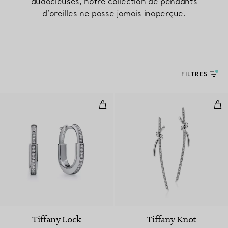
audacieuses, notre collection de pendants
d’oreilles ne passe jamais inaperçue.
FILTRES
Boucles d’oreilles Lock en or bla
Pend
3 Matériaux
Tiffany Lock
Tiffany Knot