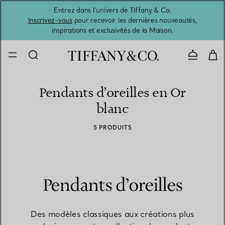
Entrez dans l’univers de Tiffany & Co.
L’été 
Inscrivez-vous
pour recevoir les dernières nouveautés,
inspirations et exclusivités de la Maison.
Contacte
Pendants d’oreilles en Or
blanc
5 PRODUITS
Pendants d’oreilles
Des modèles classiques aux créations plus