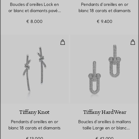
Boucles d’oreilles Lock en
Pendants d’oreilles en or
or blanc et diamants pavés,
blanc 18 carats et diamants
Small
€ 8.000
€ 9.400
Pendants d’oreilles en or blanc 1
Bouc
2 Matériaux
Tiffany Knot
Tiffany HardWear
Pendants d’oreilles en or
Boucles d’oreilles à maillons
blanc 18 carats et diamants
taille Large en or blanc
18 carats et diamants
€ 13.000
€ 42.000