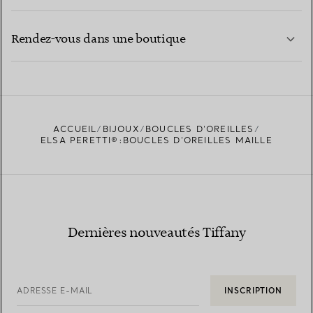
CONTACTEZ-NOUS
EN SAVOIR PLUS
Rendez-vous dans une boutique
EN SAVOIR PLUS
ACCUEIL
BIJOUX
BOUCLES D’OREILLES
TROUVEZ LA BOUTIQUE LA PLUS PROCHE
ELSA PERETTI®:BOUCLES D’OREILLES MAILLE
Dernières nouveautés Tiffany
ADRESSE E-MAIL
INSCRIPTION