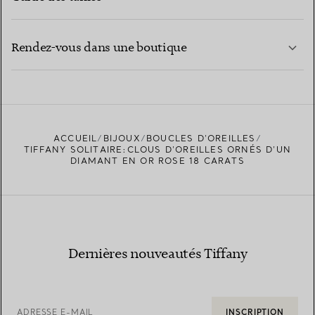
CONTACTEZ-NOUS
EN SAVOIR PLUS
Rendez-vous dans une boutique
EN SAVOIR PLUS
ACCUEIL
BIJOUX
BOUCLES D’OREILLES
TROUVEZ LA BOUTIQUE LA PLUS PROCHE
TIFFANY SOLITAIRE:CLOUS D’OREILLES ORNÉS D’UN
DIAMANT EN OR ROSE 18 CARATS
Dernières nouveautés Tiffany
ADRESSE E-MAIL
INSCRIPTION