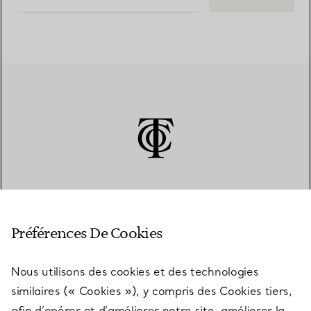
SERVICE CLIENT
Préférences De Cookies
Nous utilisons des cookies et des technologies
SERVICES
similaires (« Cookies »), y compris des Cookies tiers,
afin d’opérer et d’améliorer notre site, améliorer la