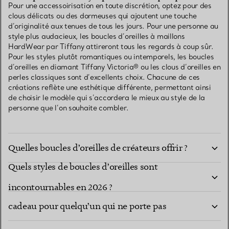
Pour une accessoirisation en toute discrétion, optez pour des
clous délicats ou des dormeuses qui ajoutent une touche
d’originalité aux tenues de tous les jours. Pour une personne au
style plus audacieux, les boucles d’oreilles à maillons
HardWear par Tiffany attireront tous les regards à coup sûr.
Pour les styles plutôt romantiques ou intemporels, les boucles
d’oreilles en diamant Tiffany Victoria® ou les clous d’oreilles en
perles classiques sont d’excellents choix. Chacune de ces
créations reflète une esthétique différente, permettant ainsi
de choisir le modèle qui s’accordera le mieux au style de la
personne que l’on souhaite combler.
Quelles boucles d’oreilles de créateurs offrir ?
Quels styles de boucles d’oreilles sont
Les boucles d’oreilles sont-elles un bon choix de
incontournables en 2026 ?
cadeau pour quelqu’un qui ne porte pas
Les boucles d’oreilles sont-elles un bon choix de
beaucoup de bijoux ?