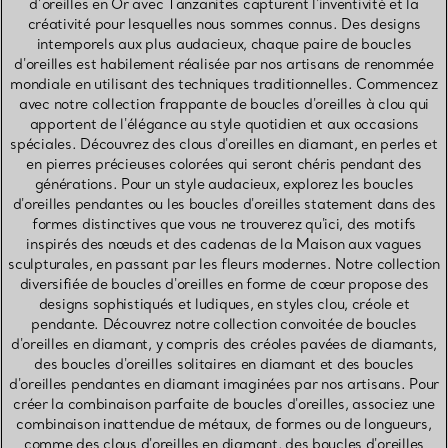
d’oreilles en Or avec Tanzanites capturent l'inventivité et la
créativité pour lesquelles nous sommes connus. Des designs
intemporels aux plus audacieux, chaque paire de boucles
d'oreilles est habilement réalisée par nos artisans de renommée
mondiale en utilisant des techniques traditionnelles. Commencez
avec notre collection frappante de boucles d'oreilles à clou qui
apportent de l'élégance au style quotidien et aux occasions
spéciales. Découvrez des clous d'oreilles en diamant, en perles et
en pierres précieuses colorées qui seront chéris pendant des
générations. Pour un style audacieux, explorez les boucles
d'oreilles pendantes ou les boucles d'oreilles statement dans des
formes distinctives que vous ne trouverez qu'ici, des motifs
inspirés des nœuds et des cadenas de la Maison aux vagues
sculpturales, en passant par les fleurs modernes. Notre collection
diversifiée de boucles d'oreilles en forme de cœur propose des
designs sophistiqués et ludiques, en styles clou, créole et
pendante. Découvrez notre collection convoitée de boucles
d'oreilles en diamant, y compris des créoles pavées de diamants,
des boucles d'oreilles solitaires en diamant et des boucles
d'oreilles pendantes en diamant imaginées par nos artisans. Pour
créer la combinaison parfaite de boucles d'oreilles, associez une
combinaison inattendue de métaux, de formes ou de longueurs,
comme des clous d'oreilles en diamant, des boucles d'oreilles